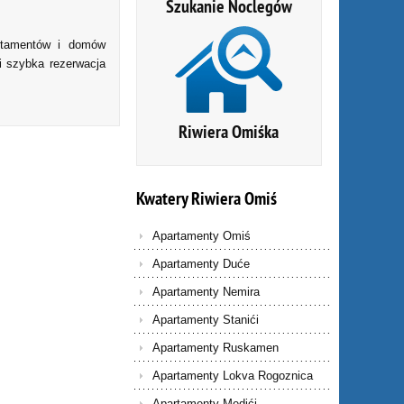
Szukanie Noclegów
artamentów i domów
i szybka rezerwacja
Riwiera Omiśka
Kwatery
Riwiera
Omiś
Apartamenty Omiś
Apartamenty Duće
Apartamenty Nemira
Apartamenty Stanići
Apartamenty Ruskamen
Apartamenty Lokva Rogoznica
Apartamenty Medići