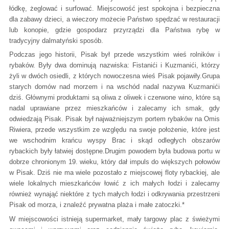
łódkę, żeglować i surfować. Miejscowość jest spokojna i bezpieczna
dla zabawy dzieci, a wieczory możecie Państwo spędzać w restauracji
lub konopie, gdzie gospodarz przyrządzi dla Państwa rybę w
tradycyjny dalmatyński sposób.
Podczas jego historii, Pisak był przede wszystkim wieś ​​rolników i
rybaków. Były dwa dominują nazwiska: Fistanići i Kuzmanići, którzy
żyli w dwóch osiedli, z których nowoczesna wieś ​​Pisak pojawiły.Grupa
starych domów nad morzem i na wschód nadal nazywa Kuzmanići
dziś. Głównymi produktami są oliwa z oliwek i czerwone wino, które są
nadal uprawiane przez mieszkańców i zalecamy ich smak, gdy
odwiedzają Pisak. Pisak był najważniejszym portem rybaków na Omis
Riwiera, przede wszystkim ze względu na swoje położenie, które jest
we wschodnim krańcu wyspy Brac i skąd odległych obszarów
rybackich były łatwiej dostępne.Drugim powodem była budowa portu w
dobrze chronionym 19. wieku, który dał impuls do większych połowów
w Pisak. Dziś nie ma wiele pozostało z miejscowej floty rybackiej, ale
wiele lokalnych mieszkańców łowić z ich małych łodzi i zalecamy
również wynająć niektóre z tych małych łodzi i odkrywania przestrzeni
Pisak od morza, i znaleźć prywatna plaża i małe zatoczki.*
W miejscowości istnieją supermarket, mały targowy plac z świeżymi