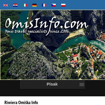
Pisak
Riwiera
Omiśka
Info