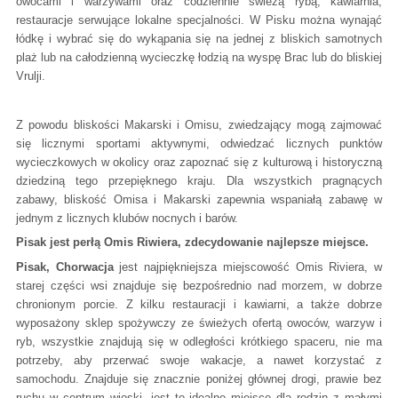
owocami i warzywami oraz codziennie świeżą rybą, kawiarnia,
restauracje serwujące lokalne specjalności. W Pisku można wynająć
łódkę i wybrać się do wykąpania się na jednej z bliskich samotnych
plaż lub na całodzienną wycieczkę łodzią na wyspę Brac lub do bliskiej
Vrulji.
Z powodu bliskości Makarski i Omisu, zwiedzający mogą zajmować
się licznymi sportami aktywnymi, odwiedzać licznych punktów
wycieczkowych w okolicy oraz zapoznać się z kulturową i historyczną
dziedziną tego przepięknego kraju. Dla wszystkich pragnących
zabawy, bliskość Omisa i Makarski zapewnia wspaniałą zabawę w
jednym z licznych klubów nocnych i barów.
Pisak jest perłą Omis Riwiera, zdecydowanie najlepsze miejsce.
Pisak, Chorwacja
jest najpiękniejsza miejscowość Omis Riviera, w
starej części wsi znajduje się bezpośrednio nad morzem, w dobrze
chronionym porcie. Z kilku restauracji i kawiarni, a także dobrze
wyposażony sklep spożywczy ze świeżych ofertą owoców, warzyw i
ryb, wszystkie znajdują się w odległości krótkiego spaceru, nie ma
potrzeby, aby przerwać swoje wakacje, a nawet korzystać z
samochodu. Znajduje się znacznie poniżej głównej drogi, prawie bez
ruchu w centrum wioski, jest to idealne miejsce dla rodzin z małymi