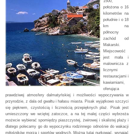
1500,
położona o 16
kilometrów na
południe i o 18
km na
północny
zachód od
Makarski.
Miejscowość
jest mała i
malownicza z
licznymi
restauracjami i
kawiarniami,
oferująca
prawdziwej atmosfery dalmatyńskiej i możliwości wypoczywania w
przyrodzie, z dala od gwałtu i hałasu miasta. Pisak wyjątkowo szczyci
się pięknem, czystością i licznością przepięknych plaż. Pisak jest
umieszczony we wciętej zatoczce, a na tej malej części wybrzeża
możecie wybierać spomiędzy piaszczystej, żwirowej i skalistej plaży i
dlatego polecamy go do wypoczynku rodzinnego odnośnie do wakacji
miłośników morza i sportów wodnych. Można tutaj nurkować, wynająć