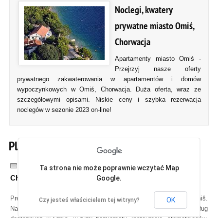
Noclegi, kwatery
prywatne miasto Omiś,
Chorwacja
Apartamenty miasto Omiś -
Przejrzyj nasze oferty
prywatnego zakwaterowania w apartamentów i domów
wypoczynkowych w Omiś, Chorwacja. Duża oferta, wraz ze
szczegółowymi opisami. Niskie ceny i szybka rezerwacja
noclegów w sezonie 2023 on-line!
Plan miasta, mapa Omiśa
Kategoria:
Witamy w Omiśu,
Ta strona nie może poprawnie wczytać Map
Chorwacja!
Google.
Prezentujemy najlepsze i najbardziej szczegółowy plan miasta Omiš.
OK
Czy jesteś właścicielem tej witryny?
Na tej ulicy mapie można znaleźć większość przedsiębiorstw i usług