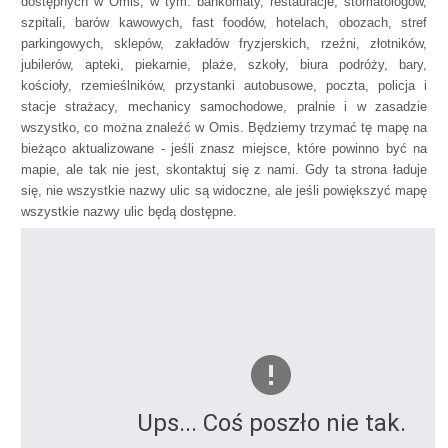
dostępnych w Omis, w tym: bankomaty, restauracje, stomatologów,
szpitali, barów kawowych, fast foodów, hotelach, obozach, stref
parkingowych, sklepów, zakładów fryzjerskich, rzeźni, złotników,
jubilerów, apteki, piekarnie, plaże, szkoły, biura podróży, bary,
kościoły, rzemieślników, przystanki autobusowe, poczta, policja i
stacje strażacy, mechanicy samochodowe, pralnie i w zasadzie
wszystko, co można znaleźć w Omis. Będziemy trzymać tę mapę na
bieżąco aktualizowane - jeśli znasz miejsce, które powinno być na
mapie, ale tak nie jest, skontaktuj się z nami. Gdy ta strona ładuje
się, nie wszystkie nazwy ulic są widoczne, ale jeśli powiększyć mapę
wszystkie nazwy ulic będą dostępne.
Ups... Coś poszło nie tak.