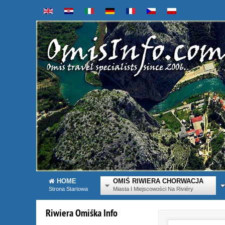
HOME
OMIŚ RIWIERA CHORWACJA
Strona Startowa
Miasta I Miejscowości Na Riviéry
Riwiera
Omiśka
Info