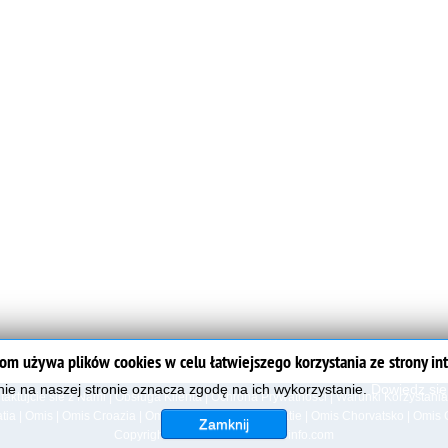
om używa plików cookies w celu łatwiejszego korzystania ze strony in
ie na naszej stronie oznacza zgodę na ich wykorzystanie.
Dowiedz się 
taktujcie sie z Nami
|
Obsługa Klienta
|
Ochrona Prywatnosci
|
Warunki Korzystania
tia
|
Omis
|
Omis Croazia
|
Omis Kroatien
|
Omis Croatie
|
Omis Chorvatsko
|
Omis 
Zamknij
Copyright 2006-2023
www.omisinfo.com