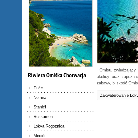
i Omisu, zwiedzający
Riwiera
Omiśka
Chorwacja
okolicy oraz zapozna
zabawy, bliskość Omis
Duće
Zakwaterowanie Lokv
Nemira
Stanići
Ruskamen
Lokva Rogoznica
Medići