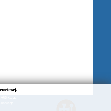
ternetowej.
więcej...
|
Webmaster
Chorwacja