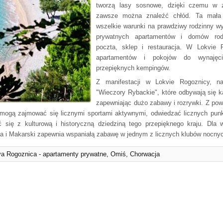
tworzą lasy sosnowe, dzięki czemu w 
zawsze można znaleźć chłód. Ta mała 
wszelkie warunki na prawdziwy rodzinny w
prywatnych apartamentów i domów rodz
poczta, sklep i restauracja. W Lokvie 
apartamentów i pokojów do wynajęci
przepięknych kempingów.
Z manifestacji w Lokvie Rogoznicy, na
"Wieczory Rybackie", które odbywają się k
zapewniając dużo zabawy i rozrywki. Z pow
 mogą zajmować się licznymi sportami aktywnymi, odwiedzać licznych pu
ć się z kulturową i historyczną dziedziną tego przepięknego kraju. Dla 
a i Makarski zapewnia wspaniałą zabawę w jednym z licznych klubów nocnyc
a Rogoznica - apartamenty prywatne, Omiś, Chorwacja