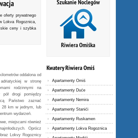
Szukanie Noclegów
wacja
e oferty prywatnego
w Lokva Rogoznica,
iskie ceny i szybka
Riwiera Omiśka
Kwatery
Riwiera
Omiś
kilometrów oddalona od
Apartamenty Omiś
adriatyckiej w stronę
omami rodzinnymi na
Apartamenty Duće
 pół drogi pomiędzy
Apartamenty Nemira
hcą Państwo zaznać
ć 28 km w jednym, lub
Apartamenty Stanići
centrum wydarzeń.
Apartamenty Ruskamen
rowe, miejscami również
 najmłodszych. Oprócz
Apartamenty Lokva Rogoznica
jobraz Lokvy Rogoznicy
Apartamenty Medići