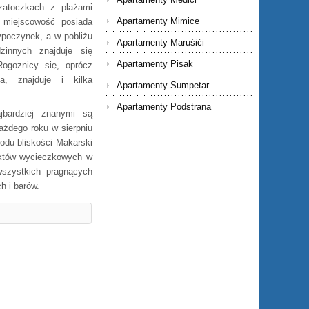
zatoczkach z plażami
Apartamenty Mimice
miejscowość posiada
ypoczynek, a w pobliżu
Apartamenty Maruśići
innych znajduje się
Apartamenty Pisak
Rogoznicy się, oprócz
a, znajduje i kilka
Apartamenty Sumpetar
Apartamenty Podstrana
jbardziej znanymi są
ażdego roku w sierpniu
odu bliskości Makarski
nktów wycieczkowych w
wszystkich pragnących
h i barów.