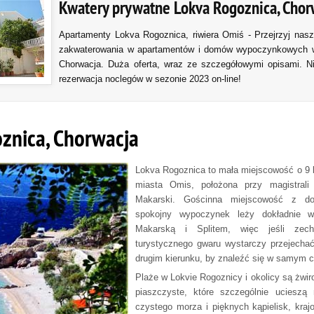
Kwatery prywatne Lokva Rogoznica, Chor
Apartamenty Lokva Rogoznica, riwiera Omiś - Przejrzyj nasz
zakwaterowania w apartamentów i domów wypoczynkowych 
Chorwacja. Duża oferta, wraz ze szczegółowymi opisami. N
rezerwacja noclegów w sezonie 2023 on-line!
znica, Chorwacja
Lokva Rogoznica to mała miejscowość o 9 
miasta Omis, położona przy magistrali 
Makarski. Gościnna miejscowość z d
spokojny wypoczynek leży dokładnie w
Makarską i Splitem, więc jeśli zec
turystycznego gwaru wystarczy przejecha
drugim kierunku, by znaleźć się w samym 
Plaże w Lokvie Rogoznicy i okolicy są żwi
piaszczyste, które szczególnie ucieszą
czystego morza i pięknych kąpielisk, kra