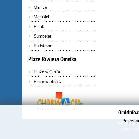
Mimice
Maruśići
Pisak
Sumpetar
Podstrana
Plaże
Riwiera
Omiśka
Plaże w Omiśu
Plaże w Stanići
OmisInfo.c
Pozostan
O Nas
|
Skon
Omis Croa