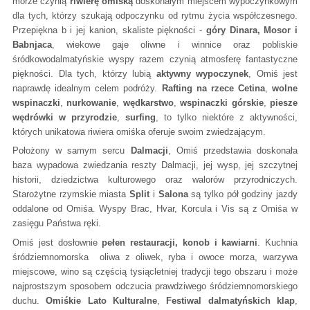
morze czynią
riwierę omiską
doskonałym miejscem wypoczynkowym
dla tych, którzy szukają odpoczynku od rytmu życia współczesnego.
Przepiękna b i jej kanion, skaliste piękności -
góry Dinara, Mosor i
Babnjaca
, wiekowe gaje oliwne i winnice oraz pobliskie
śródkowodalmatyńskie wyspy razem czynią atmosferę fantastyczne
piękności. Dla tych, którzy lubią
aktywny wypoczynek
, Omiś jest
naprawdę idealnym celem podróży.
Rafting na rzece Cetina
,
wolne
wspinaczki
,
nurkowanie
,
wędkarstwo
,
wspinaczki górskie
,
piesze
wędrówki w przyrodzie
,
surfing
, to tylko niektóre z aktywności,
których unikatowa riwiera omiśka oferuje swoim zwiedzającym.
Położony w samym sercu
Dalmacji
, Omiś przedstawia doskonała
baza wypadowa zwiedzania reszty Dalmacji, jej wysp, jej szczytnej
historii, dziedzictwa kulturowego oraz walorów przyrodniczych.
Starożytne rzymskie miasta
Split
i
Salona
są tylko pół godziny jazdy
oddalone od Omiśa. Wyspy Brac, Hvar, Korcula i Vis są z Omiśa w
zasięgu Państwa ręki.
Omiś jest dosłownie
pełen restauracji, konob i kawiarni
. Kuchnia
śródziemnomorska  oliwa z oliwek, ryba i owoce morza, warzywa
miejscowe, wino są częścią tysiącletniej tradycji tego obszaru i może
najprostszym sposobem odczucia prawdziwego śródziemnomorskiego
duchu.
Omiśkie Lato Kulturalne
,
Festiwal dalmatyńskich klap
,