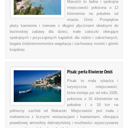
Maruśići to ładna i spokojna
miejscowość położona o 12
kilometrów na południe od
miasta Omiś. Przepiękne
plaży kamienne i żwirowe z długimi płyciznami idealnymi do
beztroskiej zabawy dla dzieci, małe zatoczki oferujące
spokojnych i przyczajonych kąpielisk dla rodzin i zakochanych,
bogata śródziemnomorska wegetacja i zachowany morski i górski
krajobraz.
Pisak: perła Riwierze Omiś
Pisak to mała rybacka i
turystyczna miejscowość,
która istnieje już od roku 1500,
położona o 16 kilometrów na
południe i o 18 km na
północny zachód od Makarski. Miejscowość jest mała i
malownicza z licznymi restauracjami i kawiarniami, oferująca
prawdziwej atmosfery dalmatyńskiej i możliwości wypoczywania