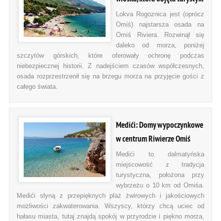
Lokva Rogoznica jest (oprócz
Omiś) najstarsza osada na
Omiś Riviera. Rozwinął się
daleko od morza, poniżej
szczytów górskich, które oferowały ochronę podczas
niebezpiecznej historii. Z nadejściem czasów współczesnych,
osada rozprzestrzenił się na brzegu morza na przyjęcie gości z
całego świata.
Medići: Domy wypoczynkowe
w centrum Riwierze Omiś
Medići to dalmatyńska
miejscowość z tradycja
turystyczna, położona przy
wybrzeżu o 10 km od Omiśa.
Medići słyną z przepięknych plaż żwirowych i jakościowych
możliwości zakwaterowania. Wszyscy, którzy chcą uciec od
hałasu miasta, tutaj znajdą spokój w przyrodzie i piękno morza,