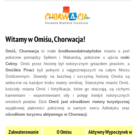
Witamy w Omiśu, Chorwacja!
Omiś, Chorwacja
to małe
środkowodalmatyńskie
miasto a port
położone pomiędzy Splitem i Makarską, położone u ujścia
rzeki
Cetiny
. Omiś przez historię był notorycznym gniazdem pirackim, a
Omiśkie Piraci
byli jednymi z najgroźniejszych na całym Morzu
Śródziemnym. Dowody na burzliwą i szczytną historię Omiśa są
widoczne na każdym kroku riwiery omśkiej. Starożytne miasto Omiś,
kościoły miasta Omiś i fortyfikacje, które go otaczają, są cichymi
kamieniami - wspomnieniami siły i potęgi kiedyś notorycznych
omiskich piratów. Dziś
Omiś jest ośrodkiem riwiery turystycznej
wyjątkowej piękności położonej w samym sercu Adriatyku oraz
ośrodkiem turyzmu aktywnego w Chorwacji
.
Zakwaterowanie
O Omisu
Aktywny Wypoczynek w