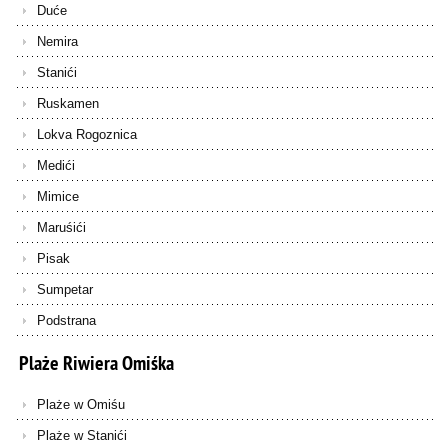
Duće
Nemira
Stanići
Ruskamen
Lokva Rogoznica
Medići
Mimice
Maruśići
Pisak
Sumpetar
Podstrana
Plaże
Riwiera
Omiśka
Plaże w Omiśu
Plaże w Stanići