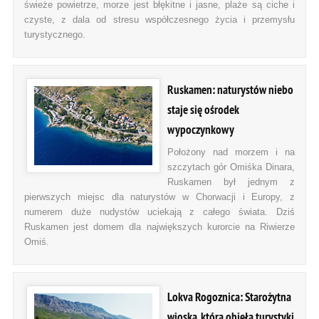
świeże powietrze, morze jest błękitne i jasne, plaże są ciche i
czyste, z dala od stresu współczesnego życia i przemysłu
turystycznego.
Ruskamen: naturystów niebo
staje się ośrodek
wypoczynkowy
Położony nad morzem i na
szczytach gór Omiśka Dinara,
Ruskamen był jednym z
pierwszych miejsc dla naturystów w Chorwacji i Europy, z
numerem duże nudystów uciekają z całego świata. Dziś
Ruskamen jest domem dla największych kurorcie na Riwierze
Omiś.
Lokva Rogoznica: Starożytna
wioska, która objęła turystyki