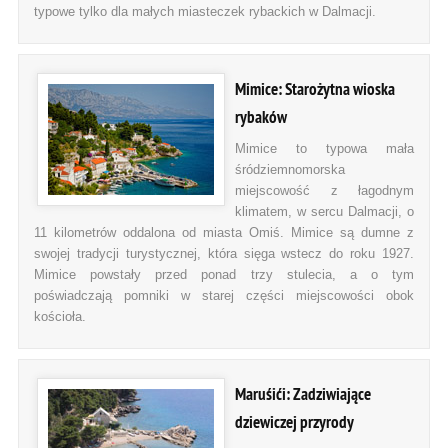
typowe tylko dla małych miasteczek rybackich w Dalmacji.
Mimice: Starożytna wioska
rybaków
Mimice to typowa mała
śródziemnomorska
miejscowość z łagodnym
klimatem, w sercu Dalmacji, o
11 kilometrów oddalona od miasta Omiś. Mimice są dumne z
swojej tradycji turystycznej, która sięga wstecz do roku 1927.
Mimice powstały przed ponad trzy stulecia, a o tym
poświadczają pomniki w starej części miejscowości obok
kościoła.
Maruśići: Zadziwiające
dziewiczej przyrody