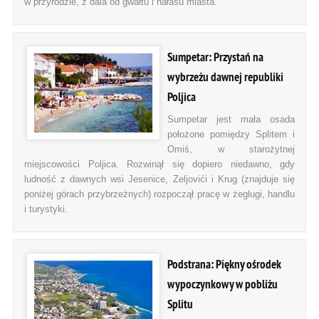
w przyrodzie, z dala od gwałtu i hałasu miasta.
Sumpetar: Przystań na
wybrzeżu dawnej republiki
Poljica
Sumpetar jest mała osada
położone pomiędzy Splitem i
Omiś, w starożytnej
miejscowości Poljica. Rozwinął się dopiero niedawno, gdy
ludność z dawnych wsi Jesenice, Zeljovići i Krug (znajduje się
poniżej górach przybrzeżnych) rozpoczął pracę w żeglugi, handlu
i turystyki.
Podstrana: Piękny ośrodek
wypoczynkowy w pobliżu
Splitu