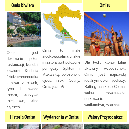
Omis Riwiera
Omisu
Omis to małe
Omis jest
środkowodalmatyńskie
dosłownie pełen
miasto a port położone
Dla tych, którzy lubią
restauracji, konob i
pomiędzy Splitem i
aktywny wypoczynek,
kawiarni. Kuchnia
Makarską, położone u
Omis jest naprawdę
śródziemnomorska
ujścia rzeki Cetiny.
idealnym celem podróży.
- oliwa z oliwek,
Omis jest o&...
Rafting na rzece Cetina,
ryba i owoce
wolne wspinaczki,
morza, warzywa
nurkowanie,
miejscowe, wino
wędkarstwo, wspinac...
są częś...
Historia Omisa
Wydarzenia w Omisu
Walory Przyrodnicze