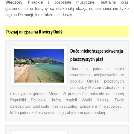
Wieczory Pirackie
i pozostałe muzyczne, teatralne oraz
gastronomiczne festyny są doskonałą okazją do poznania nie tylko
piękna Dalmacji, lecz także i jej duszy.
Poznaj miejsca na Riwiery Omiś:
Duće: niekończące sekwencja
piaszczystych plaż
Duće to jedna z około
dwudziestu miejscowości w
pobliżu Omiśa, położonych
pomiędzy Morzem Adriatyckim
i masywem górskim Mosor. W przeszłości należały do znanej
Republiki Poljickiej, którą rządził Wielki Książę. Takie
dziedzictwo zostawiło niezniszczalną atmosferę miejscowości,
która jednocześnie szczyci się zabytkami nadmorskiej.