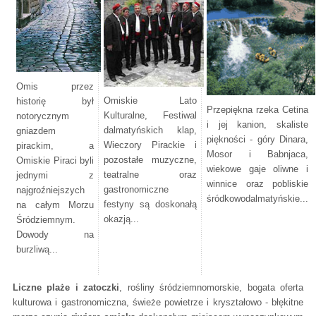
Omis przez
Omiskie Lato
historię był
Przepiękna rzeka Cetina
Kulturalne, Festiwal
notorycznym
i jej kanion, skaliste
dalmatyńskich klap,
gniazdem
piękności - góry Dinara,
Wieczory Pirackie i
pirackim, a
Mosor i Babnjaca,
pozostałe muzyczne,
Omiskie Piraci byli
wiekowe gaje oliwne i
teatralne oraz
jednymi z
winnice oraz pobliskie
gastronomiczne
najgroźniejszych
śródkowodalmatyńskie...
festyny są doskonałą
na całym Morzu
okazją...
Śródziemnym.
Dowody na
burzliwą...
Liczne plaże i zatoczki
, rośliny śródziemnomorskie, bogata oferta
kulturowa i gastronomiczna, świeże powietrze i kryształowo - błękitne