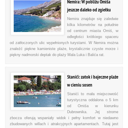
Nemira: W pobliżu Omiśa
jeszcze daleko od zgiełku
Nemira znajduje się zaledwie
kilka kilometrów na południe
od centrum miasta Omiś, w
odległości krótkiego spaceru
od zatłoczonych ulic wypełnionych turystami. W Nemira można
znaleźć piękne kamieniste plaże, krystalicznie czyste morze i
piękny nadmorski deptak do plaży Mala Luka i Balića rat.
Stanići: zatok i bajeczne plaże
w cieniu sosen
Stanići to mała miejscowość
turystyczna oddalona o 5 km
od Omiśa w kierunku
Dubrownika. Jej strome
zbocza oferują wspaniały widok i pełny komfort w niedawno
zbudowanych willach i atrakcyjnych apartamentach. Tutaj jest