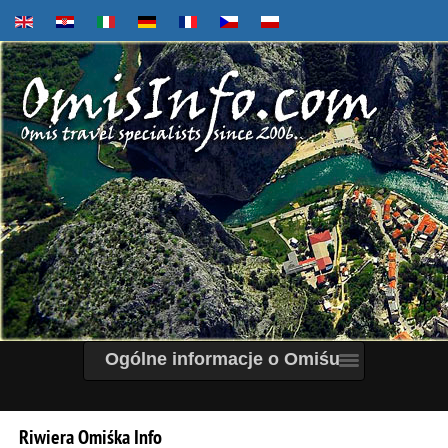
Ogólne informacje o Omiśu
Riwiera
Omiśka
Info