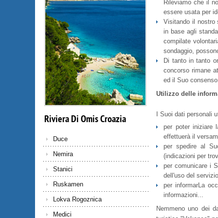
Rileviamo che il no
essere usata per id
Visitando il nostro
in base agli standa
compilate volontaria
sondaggio, possono
Di tanto in tanto 
concorso rimane at
ed il Suo consenso 
Utilizzo delle inform
I Suoi dati personali u
Riviera
Di
Omis
Croazia
per poter iniziare
effettuerà il versa
Duce
per spedire al Suo 
Nemira
(indicazioni per tro
per comunicare i Su
Stanici
dell'uso del servizi
Ruskamen
per informarLa occa
informazioni...
Lokva Rogoznica
Nemmeno uno dei dati
Medici