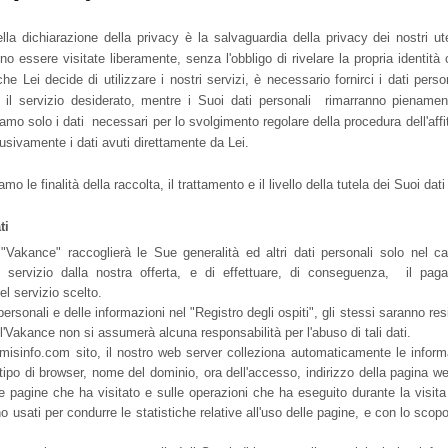
della dichiarazione della privacy è la salvaguardia della privacy dei nostri u
o essere visitate liberamente, senza l'obbligo di rivelare la propria identità 
e Lei decide di utilizzare i nostri servizi, è necessario fornirci i dati person
re il servizio desiderato, mentre i Suoi dati personali rimarranno pienamen
amo solo i dati necessari per lo svolgimento regolare della procedura dell'affit
usivamente i dati avuti direttamente da Lei.
mo le finalità della raccolta, il trattamento e il livello della tutela dei Suoi dati
ti
a "Vakance" raccoglierà le Sue generalità ed altri dati personali solo nel 
o servizio dalla nostra offerta, e di effettuare, di conseguenza, il paga
del servizio scelto.
ersonali e delle informazioni nel "Registro degli ospiti", gli stessi saranno resi
 l'Vakance non si assumerà alcuna responsabilità per l'abuso di tali dati.
misinfo.com sito, il nostro web server colleziona automaticamente le informaz
ipo di browser, nome del dominio, ora dell'accesso, indirizzo della pagina we
le pagine che ha visitato e sulle operazioni che ha eseguito durante la visita 
 usati per condurre le statistiche relative all'uso delle pagine, e con lo scopo 