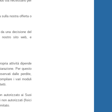
ndo sia necessario per
 sulla nostra offerta o
o da una decisione del
l nostro sito web, e
ropria attività dipende
hiarazione. Per questo
servati dalle perdite,
compilare i vari moduli
etti.
n autorizzato ai Suoi
non autorizzati (fisici
imitato.