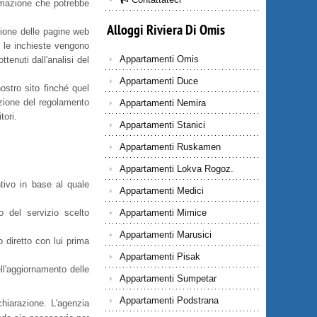
ormazione che potrebbe
Alloggi
Riviera
Di
Omis
zione delle pagine web
i le inchieste vengono
Appartamenti Omis
ttenuti dall'analisi del
Appartamenti Duce
ostro sito finché quel
zione del regolamento
Appartamenti Nemira
tori.
Appartamenti Stanici
Appartamenti Ruskamen
Appartamenti Lokva Rogoz.
ntivo in base al quale
Appartamenti Medici
to del servizio scelto
Appartamenti Mimice
Appartamenti Marusici
o diretto con lui prima
Appartamenti Pisak
ll'aggiornamento delle
Appartamenti Sumpetar
Appartamenti Podstrana
hiarazione. L'agenzia