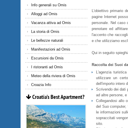
Info generali su Omis
L'obiettivo primario 
Alloggi ad Omis
pagine Internet posson
personale. Nel caso ch
Vacanza attiva ad Omis
prenotare ed affitta
La storia di Omis
l'accento che raccogli
Le bellezze naturali
e che utilizziamo escl
Manifestazioni ad Omis
Qui in seguito spieghia
Escursioni da Omis
Raccolta dei Suoi da
I ristoranti ad Omis
L'agenzia turistic
Meteo della riviera di Omis
utilizzare un cert
dell'importo intero 
Croazia Info
Scrivendo dei dati p
ad altre persone, e
Croatia's
Best
Apartment?
Collegandosi allo o
del Suo computer, t
le informazioni sul
sopraccitati vengono
sito.