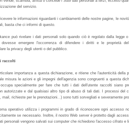
n vende, scambia, affitta o concede i Suoi dati personali a terzi, eccetto qua
lizzazione del servizio.
cevere le informazioni riguardanti i cambiamenti delle nostre pagine, le novità
li, basta che ci informi di questo.
akance può rivelare i dati personali solo quando ciò è regolato dalla legge 
 dovesse emergere l'occorrenza di difendere i diritti e le proprietà de
lare la privacy degli utenti o del pubblico.
 raccolti
icolare importanza a questa dichiarazione, e ritiene che l'autenticità della p
ale misura le azioni e gli impegni dell'agenzia sono congruenti a questa dic
occupa specialmente per fare che tutti i dati dell'utente raccolti siano pre
n autorizzate e dal qualsiasi altro tipo di abuso di tali dati. I processi del 
 mail, richieste per le prenotazioni...) sono tutti sorvegliati e severamente prot
ema operativo utilizza i programmi in grado di riconoscere ogni accesso no
lecitamente se necessario. Inoltre, il nostro Web server è protetto dagli accessi 
 dati personali vengono salvati sui computer che richiedono l'accesso cifrato e l