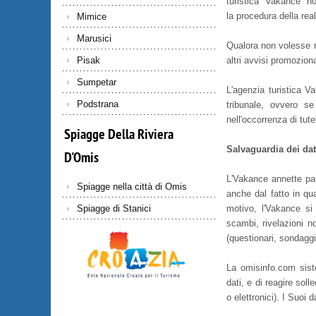
turistica "Vakance" no
la procedura della rea
Mimice
Marusici
Qualora non volesse ri
altri avvisi promoziona
Pisak
Sumpetar
L'agenzia turistica V
Podstrana
tribunale, ovvero se
nell'occorrenza di tute
Spiagge
Della
Riviera
Salvaguardia dei dati
D'Omis
L'Vakance annette part
Spiagge nella città di Omis
anche dal fatto in qu
motivo, l'Vakance si 
Spiagge di Stanici
scambi, rivelazioni no
(questionari, sondaggi,
La omisinfo.com sist
dati, e di reagire sol
o elettronici). I Suoi