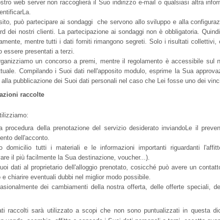
stro web server non raccoglierà il Suo indirizzo e-mail o qualsiasi altra inf
entificarLa.
 sito, può partecipare ai sondaggi che servono allo sviluppo e alla configura
rd dei nostri clienti. La partecipazione ai sondaggi non è obbligatoria. Quind
mente, mentre tutti i dati forniti rimangono segreti. Solo i risultati collettivi, o
 essere presentati a terzi.
organizziamo un concorso a premi, mentre il regolamento è accessibile sul n
tuale. Compilando i Suoi dati nell'apposito modulo, esprime la Sua approva
alla pubblicazione dei Suoi dati personali nel caso che Lei fosse uno dei vinci
azioni raccolte
tilizziamo:
 la procedura della prenotazione del servizio desiderato inviandoLe il preve
mento dell'acconto.
domicilio tutti i materiali e le informazioni importanti riguardanti l'affit
vare il più facilmente la Sua destinazione, voucher...).
oi dati al proprietario dell'alloggio prenotato, cosicché può avere un contatt
o e chiarire eventuali dubbi nel miglior modo possibile.
sionalmente dei cambiamenti della nostra offerta, delle offerte speciali, de
 raccolti sarà utilizzato a scopi che non sono puntualizzati in questa dic