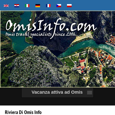
Vacanza attiva ad Omis
Riviera
Di
Omis
Info