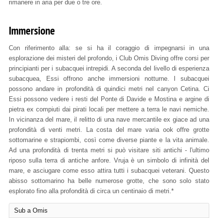
rimanere in aria per due o tre ore.
Immersione
Con riferimento alla: se si ha il coraggio di impegnarsi in una
esplorazione dei misteri del profondo, i Club Omis Diving offre corsi per
principianti per i subacquei intrepidi. A seconda del livello di esperienza
subacquea, Essi offrono anche immersioni notturne. I subacquei
possono andare in profondità di quindici metri nel canyon Cetina. Ci
Essi possono vedere i resti del Ponte di Davide e Mostina e argine di
pietra ex compiuti dai pirati locali per mettere a terra le navi nemiche.
In vicinanza del mare, il relitto di una nave mercantile ex giace ad una
profondità di venti metri. La costa del mare varia ook offre grotte
sottomarine e strapiombi, così come diverse piante e la vita animale.
Ad una profondità di trenta metri si può visitare siti antichi - l'ultimo
riposo sulla terra di antiche anfore. Vruja è un simbolo di infinità del
mare, e asciugare come esso attira tutti i subacquei veterani. Questo
abisso sottomarino ha belle numerose grotte, che sono solo stato
esplorato fino alla profondità di circa un centinaio di metri.*
Sub a Omis