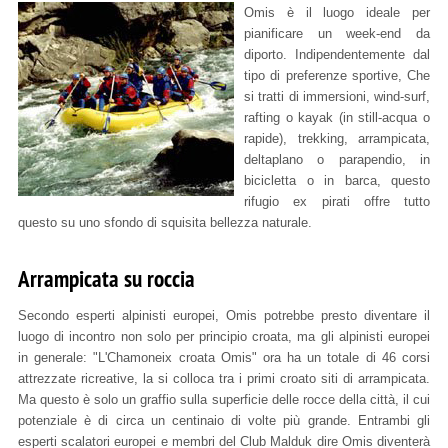
Omis è il luogo ideale per
pianificare un week-end da
diporto. Indipendentemente dal
tipo di preferenze sportive, Che
si tratti di immersioni, wind-surf,
rafting o kayak (in still-acqua o
rapide), trekking, arrampicata,
deltaplano o parapendio, in
bicicletta o in barca, questo
rifugio ex pirati offre tutto
questo su uno sfondo di squisita bellezza naturale.
Arrampicata su roccia
Secondo esperti alpinisti europei, Omis potrebbe presto diventare il
luogo di incontro non solo per principio croata, ma gli alpinisti europei
in generale: "L'Chamoneix croata Omis" ora ha un totale di 46 corsi
attrezzate ricreative, la si colloca tra i primi croato siti di arrampicata.
Ma questo è solo un graffio sulla superficie delle rocce della città, il cui
potenziale è di circa un centinaio di volte più grande. Entrambi gli
esperti scalatori europei e membri del Club Malduk dire Omis diventerà