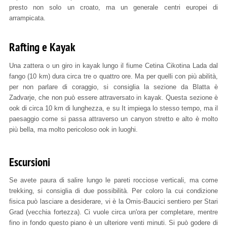
presto non solo un croato, ma un generale centri europei di
arrampicata.
Rafting e Kayak
Una zattera o un giro in kayak lungo il fiume Cetina Cikotina Lada dal
fango (10 km) dura circa tre o quattro ore. Ma per quelli con più abilità,
per non parlare di coraggio, si consiglia la sezione da Blatta è
Zadvarje, che non può essere attraversato in kayak. Questa sezione è
ook di circa 10 km di lunghezza, e su It impiega lo stesso tempo, ma il
paesaggio come si passa attraverso un canyon stretto e alto è molto
più bella, ma molto pericoloso ook in luoghi.
Escursioni
Se avete paura di salire lungo le pareti rocciose verticali, ma come
trekking, si consiglia di due possibilità. Per coloro la cui condizione
fisica può lasciare a desiderare, vi è la Omis-Baucici sentiero per Stari
Grad (vecchia fortezza). Ci vuole circa un'ora per completare, mentre
fino in fondo questo piano è un ulteriore venti minuti. Si può godere di