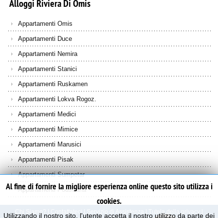
Alloggi
Riviera
Di
Omis
Appartamenti Omis
Appartamenti Duce
Appartamenti Nemira
Appartamenti Stanici
Appartamenti Ruskamen
Appartamenti Lokva Rogoz.
Appartamenti Medici
Appartamenti Mimice
Appartamenti Marusici
Appartamenti Pisak
Appartamenti Sumpetar
Al fine di fornire la migliore esperienza online questo sito utilizza i
Appartamenti Podstrana
cookies.
Chi Siamo?
|
Contattateci
|
Servizio di Assistenza
|
Tutela della privacy
|
Utilizzando il nostro sito, l'utente accetta il nostro utilizzo da parte dei