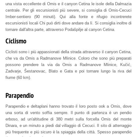
una vista eccellente di Omis e il canyon Cetina le isole della Dalmazia
centrale. Per gli escursionisti più severe, si consiglia di Omis-Cecuci
Imber-sentiero (90 minuti). Qui alla fonte e rifugio incontrerete
escursionisti locali Chi può dirti dove andare da lì. Si consiglia inoltre di
tornare dall'altra parte, attraverso Podašpilje al canyon Cetina.
Ciclismo
Ciclisti sono i più appassionati della strada attraverso il canyon Cetina,
che va da Omis a Radmanove Mlinice. Coloro che sono più preparati
possono prendere la via da Omis a Radmanove Mlinice, Kučić,
Zadvarje, Šestanovac, Blato e Gata e poi tornare lungo la riva del
fiume (60 km).
Parapendio
Parapendio e deltaplani hanno trovato il loro posto ook a Omis, dove
una sorta di vento soffia sempre. Il punto di partenza è un pendio
erboso, ad un'altitudine di 380 metri sulla forcella Omis del monte
Dinara, e un minuto a piedi dal villaggio di Cecuci. Il sito di atterraggio
più frequente e più sicuro è la spiaggia della città. Spesso parapendio