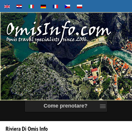
Come prenotare?
Riviera
Di
Omis
Info