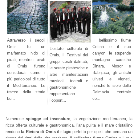
Attraverso i secoli
Il bellissimo fiume
Omis fu un
Cetina e il suo
L’estate culturale di
malfamato nido di
canyon, le stupende
Omis, il Festival dei
pirati, mentre i pirati
montagne carsiche
gruppi corali dalmati,
di Omis furono
Dinara, Mosor e
le serate piratesche e
considerati come i
Babnjaca, gli antichi
altre manifestazioni
più pericolosi di tutto
uliveti e vigneti,
musicali, teatrali e
il Mediterraneo. Le
nonché le isole della
gastronomiche
tracce della storia
Dalmazia centrale
rappresentano
bu...
co...
l’opport...
Numerose
spiagge ed insenature
, la vegetazione mediterranea, la
ricca offerta culturale e gastronomica, l’aria pulita e il mare cristallino
rendono
la Riviera di Omis
il rifugio perfetto per quelli che cercano un