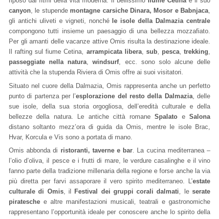
riposo dai ritmi della vita moderna. Il bellissimo
fiume Cetina
e il suo
canyon
, le stupende
montagne carsiche Dinara, Mosor e Babnjaca
,
gli antichi uliveti e vigneti, nonché
le isole della
Dalmazia centrale
compongono tutti insieme un paesaggio di una bellezza mozzafiato.
Per gli amanti delle vacanze attive Omis risulta la destinazione ideale.
Il rafting sul fiume Cetina,
arrampicata libera
,
sub
,
pesca
,
trekking
,
passeggiate nella natura
,
windsurf
, ecc. sono solo alcune delle
attività che la stupenda Riviera di Omis offre ai suoi visitatori.
Situato nel cuore della Dalmazia, Omis rappresenta anche un perfetto
punto di partenza per l’
esplorazione del resto della Dalmazia
, delle
sue isole, della sua storia orgogliosa, dell’eredità culturale e della
bellezze della natura. Le antiche città romane
Spalato
e
Salona
distano soltanto mezz’ora di guida da Omis, mentre le isole Brac,
Hvar, Korcula e Vis sono a portata di mano.
Omis abbonda di
ristoranti, taverne e bar
. La cucina mediterranea –
l’olio d’oliva, il pesce e i frutti di mare, le verdure casalinghe e il vino
fanno parte della tradizione millenaria della regione e forse anche la via
più diretta per farvi assaporare il vero spirito mediterraneo. L’
estate
culturale di Omis
, il
Festival dei gruppi corali dalmati
, le
serate
piratesche
e altre manifestazioni musicali, teatrali e gastronomiche
rappresentano l’opportunità ideale per conoscere anche lo spirito della