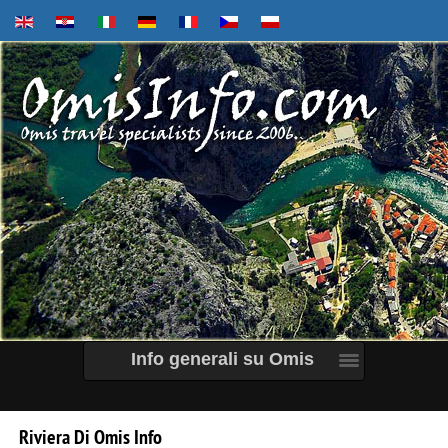
Info generali su Omis
Riviera
Di
Omis
Info