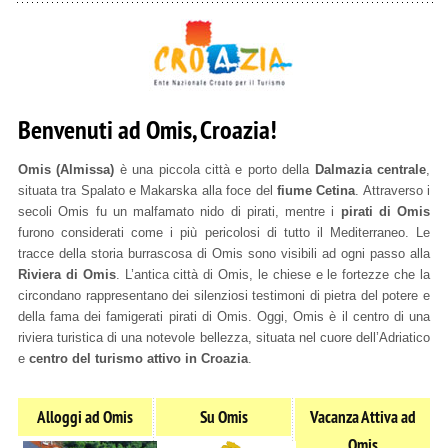
Benvenuti ad Omis, Croazia!
Omis (Almissa)
è una piccola città e porto della
Dalmazia centrale
,
situata tra Spalato e Makarska alla foce del
fiume Cetina
. Attraverso i
secoli Omis fu un malfamato nido di pirati, mentre i
pirati di Omis
furono considerati come i più pericolosi di tutto il Mediterraneo. Le
tracce della storia burrascosa di Omis sono visibili ad ogni passo alla
Riviera di Omis
. L’antica città di Omis, le chiese e le fortezze che la
circondano rappresentano dei silenziosi testimoni di pietra del potere e
della fama dei famigerati pirati di Omis. Oggi, Omis è il centro di una
riviera turistica di una notevole bellezza, situata nel cuore dell’Adriatico
e
centro del turismo attivo in Croazia
.
Alloggi ad Omis
Su Omis
Vacanza Attiva ad
Omis