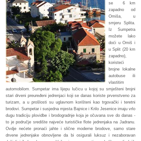
se 6 km
zapadno od
Omiša, u
smjeru Splita.
Iz Sumpetra
možete lako
doći u Omiš i
u Split (20 km
zapadno),
koristeći
brojne lokalne
autobuse ili
vlastitim
automobilom. Sumpetar ima lijepu lučicu u kojoj su smješteni brojni
stari drveni preuređeni jedrenjaci koji se danas koriste prvenstveno za
turizam, a u prošlosti su uglavnom korišteni kao trgovački i teretni
brodovi. Sumpetar i susjedna mjesta Bajnice i Krilo Jesenice imaju vrlo
dugu tradiciju plovidbe i brodogradnje koja je očuvana sve do danas -
to je područje središte najveće turističke flote jedrenjaka na Jadranu.
Ovdje nećete pronaći jahte i slične moderne brodove, samo stare
drvene jedrenjake obnovljene da bi osigurali luksuz i nezaboravan