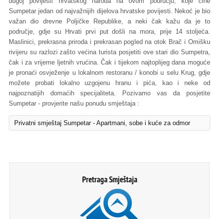
dugoj povijesti hrvatskog naroda na ovom području, koje čine
Sumpetar jedan od najvažnijih dijelova hrvatske povijesti. Nekoć je bio
važan dio drevne Poljičke Republike, a neki čak kažu da je to
područje, gdje su Hrvati prvi put došli na mora, prije 14 stoljeća.
Maslinici, prekrasna priroda i prekrasan pogled na otok Brač i Omišku
rivijeru su razlozi zašto većina turista posjetiti ove stari dio Sumpetra,
čak i za vrijeme ljetnih vrućina. Čak i tijekom najtoplijeg dana moguće
je pronaći osvježenje u lokalnom restoranu / konobi u selu Krug, gdje
možete probati lokalno uzgojenu hranu i pića, kao i neke od
najpoznatijih domaćih specijaliteta. Pozivamo vas da posjetite
Sumpetar - provjerite našu ponudu smještaja :
Privatni smještaj Sumpetar - Apartmani, sobe i kuće za odmor
Pretraga Smještaja