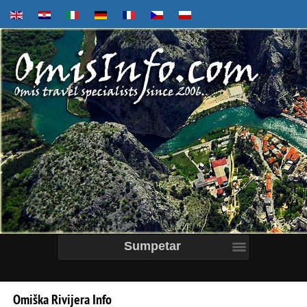
Sumpetar
Omiška
Rivijera
Info