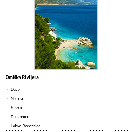
Omiška
Rivijera
Duće
Nemira
Stanići
Ruskamen
Lokva Rogoznica