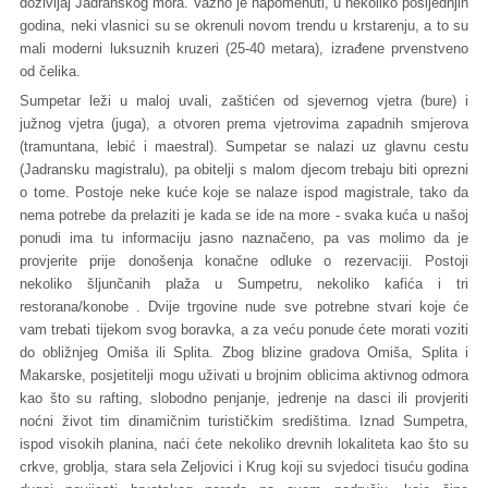
doživljaj Jadranskog mora. Važno je napomenuti, u nekoliko posljednjih
godina, neki vlasnici su se okrenuli novom trendu u krstarenju, a to su
mali moderni luksuznih kruzeri (25-40 metara), izrađene prvenstveno
od čelika.
Sumpetar leži u maloj uvali, zaštićen od sjevernog vjetra (bure) i
južnog vjetra (juga), a otvoren prema vjetrovima zapadnih smjerova
(tramuntana, lebić i maestral). Sumpetar se nalazi uz glavnu cestu
(Jadransku magistralu), pa obitelji s malom djecom trebaju biti oprezni
o tome. Postoje neke kuće koje se nalaze ispod magistrale, tako da
nema potrebe da prelaziti je kada se ide na more - svaka kuća u našoj
ponudi ima tu informaciju jasno naznačeno, pa vas molimo da je
provjerite prije donošenja konačne odluke o rezervaciji. Postoji
nekoliko šljunčanih plaža u Sumpetru, nekoliko kafića i tri
restorana/konobe . Dvije trgovine nude sve potrebne stvari koje će
vam trebati tijekom svog boravka, a za veću ponude ćete morati voziti
do obližnjeg Omiša ili Splita. Zbog blizine gradova Omiša, Splita i
Makarske, posjetitelji mogu uživati ​​u brojnim oblicima aktivnog odmora
kao što su rafting, slobodno penjanje, jedrenje na dasci ili provjeriti
noćni život tim dinamičnim turističkim središtima. Iznad Sumpetra,
ispod visokih planina, naći ćete nekoliko drevnih lokaliteta kao što su
crkve, groblja, stara sela Zeljovici i Krug koji su svjedoci tisuću godina