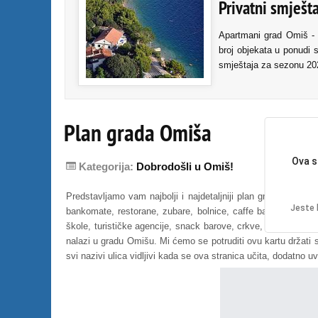
Privatni smješt
Apartmani grad Omiš - 
broj objekata u ponudi s
smještaja za sezonu 20
Plan grada Omiša
Ova s
Kategorija:
Dobrodošli u Omiš!
Predstavljamo vam najbolji i najdetaljniji plan grada Omiša.
Jeste l
bankomate, restorane, zubare, bolnice, caffe barove, zalogaj
škole, turističke agencije, snack barove, crkve, autobusne s
nalazi u gradu Omišu. Mi ćemo se potruditi ovu kartu držati st
svi nazivi ulica vidljivi kada se ova stranica učita, dodatno uve