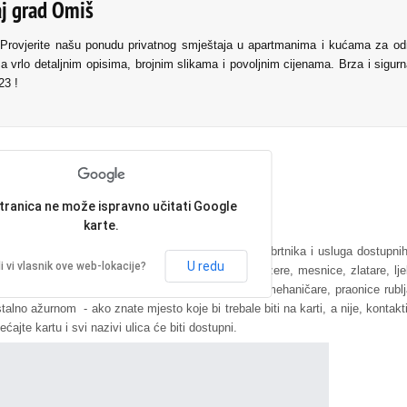
aj grad Omiš
Provjerite našu ponudu privatnog smještaja u apartmanima i kućama za od
a vrlo detaljnim opisima, brojnim slikama i povoljnim cijenama. Brza i sigurn
23 !
tranica ne može ispravno učitati Google
karte.
 Na ovoj mapi ulica možete pronaći većinu tvrtki, obrtnika i usluga dostupni
U redu
i vi vlasnik ove web-lokacije?
nice, hotele, kampove, parking zone, trgovine, frizere, mesnice, zlatare, lj
tanice, pošte, policijske i vatrogasne stanice, automehaničare, praonice rubl
alno ažurnom - ako znate mjesto koje bi trebale biti na karti, a nije, kontakti
ćajte kartu i svi nazivi ulica će biti dostupni.