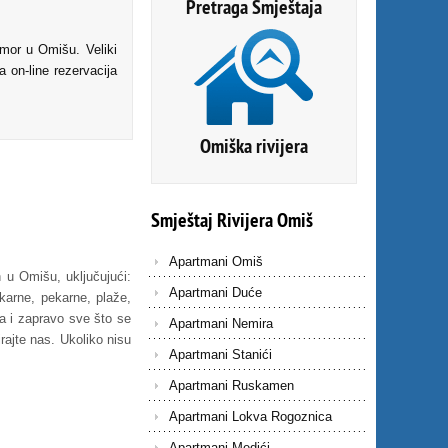
Pretraga Smještaja
mor u Omišu. Veliki
a on-line rezervacija
Omiška rivijera
Smještaj
Rivijera
Omiš
Apartmani Omiš
h u Omišu, uključujući:
Apartmani Duće
ekarne, pekarne, plaže,
ja i zapravo sve što se
Apartmani Nemira
rajte nas. Ukoliko nisu
Apartmani Stanići
Apartmani Ruskamen
Apartmani Lokva Rogoznica
Apartmani Medići