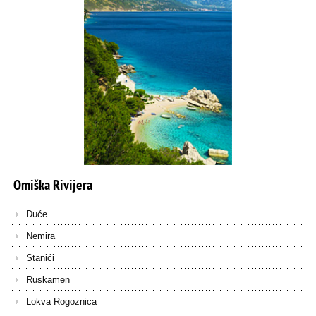
Omiška
Rivijera
Duće
Nemira
Stanići
Ruskamen
Lokva Rogoznica