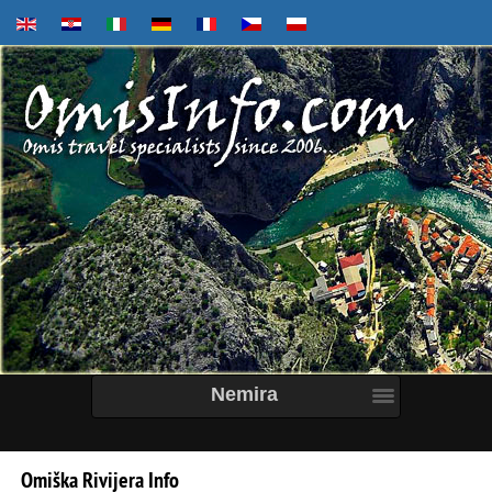
Nemira
Omiška
Rivijera
Info