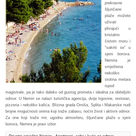
prekrasne
šljunčane
plaže možete
uživati
plivajući u
kristalno
čistom moru i
"sakriti se" u
sjeni borova.
Nemira je
smještena
nekoliko
stotina metara
ispod
magistrale, pa je tako daleko od gustog prometa i idealna za obiteljski
odmor. U Nemiri se nalazi turistička agencija, dvije trgovine, restoran,
pizzeria i nekoliko kafića. Blizina grada Omiša, Splita i Makarske nudi
brojne mogućnosti onima koji traže zabavu, noćni život i aktivni odmor.
Za one koji traže mir, ugodnu atmosferu, šljunčane plaže u sjeni
borova, Nemira je pravi izbor.