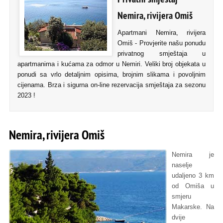
Nemira, rivijera Omiš
Apartmani Nemira, rivijera
Omiš - Provjerite našu ponudu
privatnog smještaja u
apartmanima i kućama za odmor u Nemiri. Veliki broj objekata u
ponudi sa vrlo detaljnim opisima, brojnim slikama i povoljnim
cijenama. Brza i sigurna on-line rezervacija smještaja za sezonu
2023 !
Nemira, rivijera Omiš
Nemira je
naselje
udaljeno 3 km
od Omiša u
smjeru
Makarske. Na
dvije