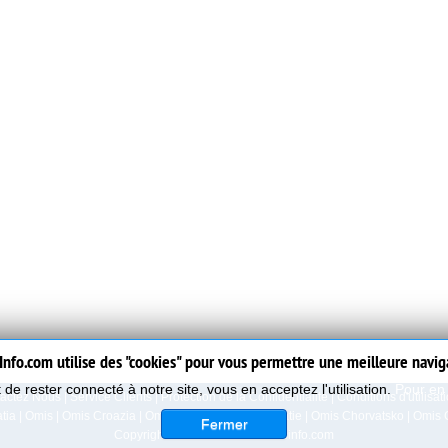
nfo.com utilise des "cookies" pour vous permettre une meilleure navig
t de rester connecté à notre site, vous en acceptez l'utilisation.
Pour en 
actez Nous
|
Service Clients
|
Protection de la Confidentialite
|
Conditions d'utilisat
tia
|
Omis
|
Omis Croazia
|
Omis Kroatien
|
Omis Croatie
|
Omis Chorvatsko
|
Omis 
Fermer
Copyright 2006-2023
www.omisinfo.com