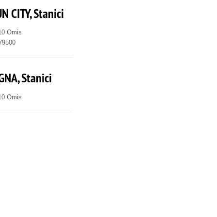
N CITY, Stanici
310 Omis
879500
GNA, Stanici
310 Omis