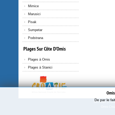
Mimice
Marusici
Pisak
Sumpetar
Podstrana
Plages
Sur
Côte
D'Omis
Plages à Omis
Plages à Stanici
OmisI
De par le fai
De Nous
|
Cont
Omis Croa