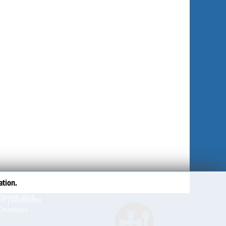
ation.
savoir plus...
ion
|
Webmaster
Chorwacja