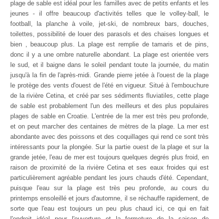
plage de sable est idéal pour les familles avec de petits enfants et les
jeunes - il offre beaucoup d'activités telles que le volley-ball, le
football, la planche à voile, jet-ski, de nombreux bars, douches,
toilettes, possibilité de louer des parasols et des chaises longues et
bien , beaucoup plus. La plage est remplie de tamaris et de pins,
donc il y a une ombre naturelle abondant. La plage est orientée vers
le sud, et il baigne dans le soleil pendant toute la journée, du matin
jusqu'à la fin de l'après-midi. Grande pierre jetée à l'ouest de la plage
le protège des vents d'ouest de l'été en vigueur. Situé à l'embouchure
de la rivière Cetina, et créé par ses sédiments fluviatiles, cette plage
de sable est probablement l'un des meilleurs et des plus populaires
plages de sable en Croatie. L'entrée de la mer est très peu profonde,
et on peut marcher des centaines de mètres de la plage. La mer est
abondante avec des poissons et des coquillages qui rend ce sont très
intéressants pour la plongée. Sur la partie ouest de la plage et sur la
grande jetée, l'eau de mer est toujours quelques degrés plus froid, en
raison de proximité de la rivière Cetina et ses eaux froides qui est
particulièrement agréable pendant les jours chauds d'été. Cependant,
puisque l'eau sur la plage est très peu profonde, au cours du
printemps ensoleillé et jours d'automne, il se réchauffe rapidement, de
sorte que l'eau est toujours un peu plus chaud ici, ce qui en fait
l'endroit idéal pour l'ouverture et la fermeture de la saison de