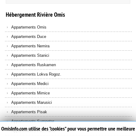
Hébergement
Rivière
Omis
Appartements Omis
Appartements Duce
Appartements Nemira
Appartements Stanici
Appartements Ruskamen
Appartements Lokva Rogoz.
Appartements Medici
Appartements Mimice
Appartements Marusici
Appartements Pisak
Appartements Sumpetar
OmisInfo.com utilise des "cookies" pour vous permettre une meilleure
Appartements Podstrana