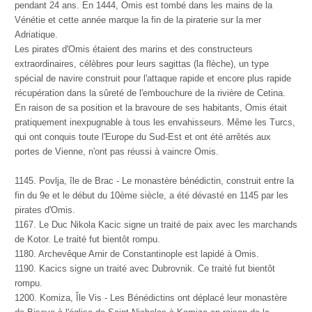
pendant 24 ans. En 1444, Omis est tombé dans les mains de la
Vénétie et cette année marque la fin de la piraterie sur la mer
Adriatique.
Les pirates d'Omis étaient des marins et des constructeurs
extraordinaires, célèbres pour leurs sagittas (la flèche), un type
spécial de navire construit pour l'attaque rapide et encore plus rapide
récupération dans la sûreté de l'embouchure de la rivière de Cetina.
En raison de sa position et la bravoure de ses habitants, Omis était
pratiquement inexpugnable à tous les envahisseurs. Même les Turcs,
qui ont conquis toute l'Europe du Sud-Est et ont été arrêtés aux
portes de Vienne, n'ont pas réussi à vaincre Omis.
1145. Povlja, île de Brac - Le monastère bénédictin, construit entre la
fin du 9e et le début du 10ème siècle, a été dévasté en 1145 par les
pirates d'Omis.
1167. Le Duc Nikola Kacic signe un traité de paix avec les marchands
de Kotor. Le traité fut bientôt rompu.
1180. Archevêque Arnir de Constantinople est lapidé à Omis.
1190. Kacics signe un traité avec Dubrovnik. Ce traité fut bientôt
rompu.
1200. Komiza, Île Vis - Les Bénédictins ont déplacé leur monastère