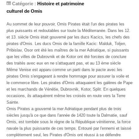
Catégorie :
Histoire et patrimoine
culturel de Omis
Au sommet de leur pouvoir, Omis Pirates était l'un des pirates les
plus puissants et redoutables sur toute la Méditerranée. Dans les 12.
et 13. siècle Omis était gouverné par les ducs Kacics, les chefs des
pirates d'Omis. Les ducs Omis de la famille Kacic: Malduk, Toljen,
Pribislav, Osor ont été les maîtres de la mer Adriatique, si puissants
que les villes de Dubrovnik et de Kotor ont été forcées de conclure
des traités avec eux en ne s'attaquant pas, et au 13 ème siècle
Même Venise est apparu comme un parti dans le pacte avec les
pirates Omis s'engageant à rendre hommage pour assurer la voile et
le commerce libre. Les pirates d'Omis attaquaient les galères de Pape
et les marchands de Vénétie, Dubrovnik, Kotor, Split. En quelques
occasions, ils attaquèrent même les croisés en route vers la Terre
Sainte.
Omis Pirates a gouverné la mer Adriatique pendant plus de trois
siècles jusqu'à ce que dans l'année de 1420 toute la Dalmatie, sauf
Omis, est tombée sous le règne de la République vénitienne, la force
navale la plus puissante de ces temps. Entouré par l'ennemi et laissé
complètement seul, les Pirates d'Omis ont réussi à se défendre