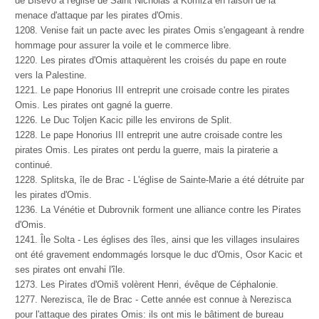
de Bisevo à l'église de Saint Nicholas à Komiza en raison de la
menace d'attaque par les pirates d'Omis.
1208. Venise fait un pacte avec les pirates Omis s'engageant à rendre
hommage pour assurer la voile et le commerce libre.
1220. Les pirates d'Omis attaquèrent les croisés du pape en route
vers la Palestine.
1221. Le pape Honorius III entreprit une croisade contre les pirates
Omis. Les pirates ont gagné la guerre.
1226. Le Duc Toljen Kacic pille les environs de Split.
1228. Le pape Honorius III entreprit une autre croisade contre les
pirates Omis. Les pirates ont perdu la guerre, mais la piraterie a
continué.
1228. Splitska, île de Brac - L'église de Sainte-Marie a été détruite par
les pirates d'Omis.
1236. La Vénétie et Dubrovnik forment une alliance contre les Pirates
d'Omis.
1241. Île Solta - Les églises des îles, ainsi que les villages insulaires
ont été gravement endommagés lorsque le duc d'Omis, Osor Kacic et
ses pirates ont envahi l'île.
1273. Les Pirates d'Omiš volèrent Henri, évêque de Céphalonie.
1277. Nerezisca, île de Brac - Cette année est connue à Nerezisca
pour l'attaque des pirates Omis: ils ont mis le bâtiment de bureau