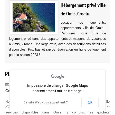
Hébergement privé ville
de Omis, Croatie
Location de logements,
appartements ville de Omis -
Parcourez notre offre de
logement privé dans des appartements et maisons de vacances
à Omis, Croatie. Une large offre, avec des descriptions détaillées
disponibles. Prix bas et rapide réservation en ligne de logement
pour la saison 2023 !
Plan de la ville d'Omis
Catégorie :
Bienvenue à Omis,
Impossible de charger Google Maps
Croatie!
correctement sur cette page.
Nous vous présentons le meilleur et le plan le plus détaillé de la ville
OK
Ce site Web vous appartient ?
d'Omis. Sur ce plan, vous pouvez trouver la plupart des entreprises et
services disponibles dans Omis, y compris: les guichets