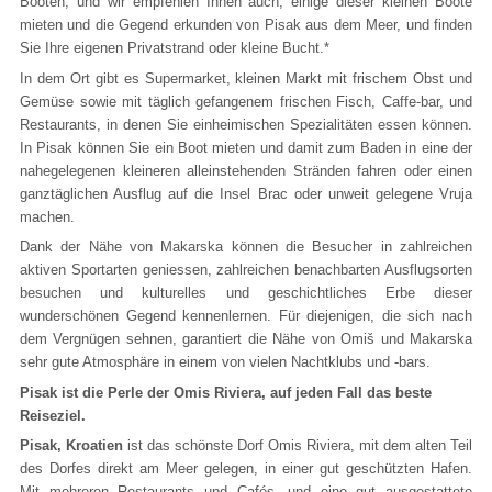
Booten, und wir empfehlen Ihnen auch, einige dieser kleinen Boote
mieten und die Gegend erkunden von Pisak aus dem Meer, und finden
Sie Ihre eigenen Privatstrand oder kleine Bucht.*
In dem Ort gibt es Supermarket, kleinen Markt mit frischem Obst und
Gemüse sowie mit täglich gefangenem frischen Fisch, Caffe-bar, und
Restaurants, in denen Sie einheimischen Spezialitäten essen können.
In Pisak können Sie ein Boot mieten und damit zum Baden in eine der
nahegelegenen kleineren alleinstehenden Stränden fahren oder einen
ganztäglichen Ausflug auf die Insel Brac oder unweit gelegene Vruja
machen.
Dank der Nähe von Makarska können die Besucher in zahlreichen
aktiven Sportarten geniessen, zahlreichen benachbarten Ausflugsorten
besuchen und kulturelles und geschichtliches Erbe dieser
wunderschönen Gegend kennenlernen. Für diejenigen, die sich nach
dem Vergnügen sehnen, garantiert die Nähe von Omiš und Makarska
sehr gute Atmosphäre in einem von vielen Nachtklubs und -bars.
Pisak ist die Perle der Omis Riviera, auf jeden Fall das beste
Reiseziel.
Pisak, Kroatien
ist das schönste Dorf Omis Riviera, mit dem alten Teil
des Dorfes direkt am Meer gelegen, in einer gut geschützten Hafen.
Mit mehreren Restaurants und Cafés, und eine gut ausgestattete