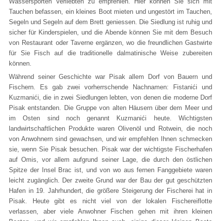
Wassersporten Verliebten zu empfehlen. Hier können Sie sich mit
Tauchen befassen, ein kleines Boot mieten und ungestört im Tauchen,
Segeln und Segeln auf dem Brett geniessen. Die Siedlung ist ruhig und
sicher für Kinderspielen, und die Abende können Sie mit dem Besuch
von Restaurant oder Taverne ergänzen, wo die freundlichen Gastwirte
für Sie Fisch auf die traditionelle dalmatinische Weise zubereiten
können.
Während seiner Geschichte war Pisak allem Dorf von Bauern und
Fischern. Es gab zwei vorherrschende Nachnamen: Fistanići und
Kuzmanići, die in zwei Siedlungen lebten, von denen die moderne Dorf
Pisak entstanden. Die Gruppe von alten Häusern über dem Meer und
im Osten sind noch genannt Kuzmanići heute. Wichtigsten
landwirtschaftlichen Produkte waren Olivenöl und Rotwein, die noch
von Anwohnern sind gewachsen, und wir empfehlen Ihnen schmecken
sie, wenn Sie Pisak besuchen. Pisak war der wichtigste Fischerhafen
auf Omis, vor allem aufgrund seiner Lage, die durch den östlichen
Spitze der Insel Brac ist, und von wo aus fernen Fanggebiete waren
leicht zugänglich. Der zweite Grund war der Bau der gut geschützten
Hafen in 19. Jahrhundert, die größere Steigerung der Fischerei hat in
Pisak. Heute gibt es nicht viel von der lokalen Fischereiflotte
verlassen, aber viele Anwohner Fischen gehen mit ihren kleinen