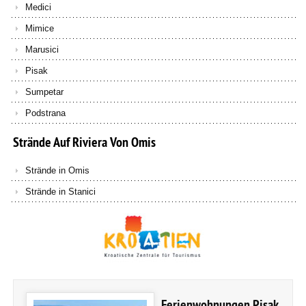
Medici
Mimice
Marusici
Pisak
Sumpetar
Podstrana
Strände
Auf
Riviera
Von
Omis
Strände in Omis
Strände in Stanici
Ferienwohnungen Pisak,