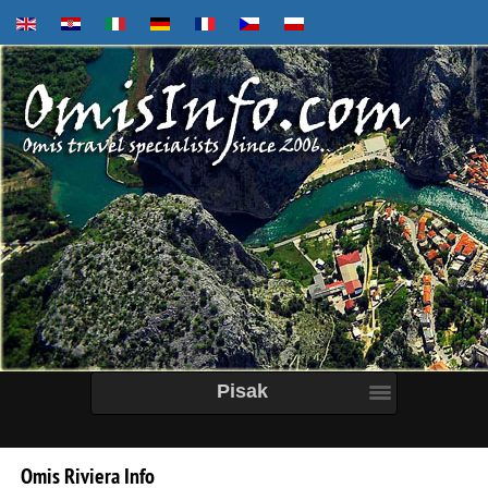
Pisak
Omis
Riviera
Info