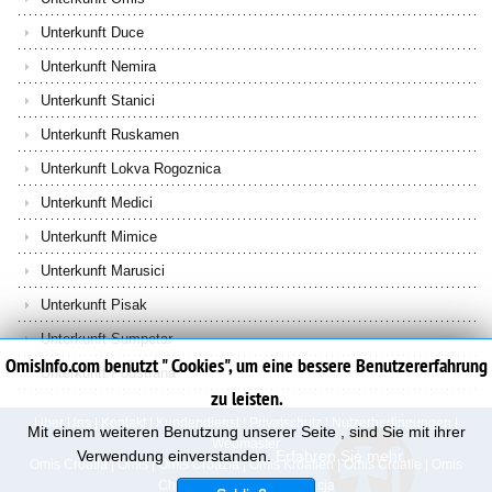
Unterkunft Duce
Unterkunft Nemira
Unterkunft Stanici
Unterkunft Ruskamen
Unterkunft Lokva Rogoznica
Unterkunft Medici
Unterkunft Mimice
Unterkunft Marusici
Unterkunft Pisak
Unterkunft Sumpetar
OmisInfo.com benutzt " Cookies", um eine bessere Benutzererfahrung
Unterkunft Podstrana
zu leisten.
Uber Uns
|
Kontakt
|
Kundendienst
|
Privatschutz
|
Nutzerbedingungen
|
Mit einem weiteren Benutzung unserer Seite , sind Sie mit ihrer
Webmaster
Verwendung einverstanden.
Erfahren Sie mehr...
Omis Croatia
|
Omis
|
Omis Croazia
|
Omis Kroatien
|
Omis Croatie
|
Omis
Chorvatsko
|
Omis Chorwacja