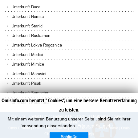
Unterkunft Duce
Unterkunft Nemira
Unterkunft Stanici
Unterkunft Ruskamen
Unterkunft Lokva Rogoznica
Unterkunft Medici
Unterkunft Mimice
Unterkunft Marusici
Unterkunft Pisak
Unterkunft Sumpetar
OmisInfo.com benutzt " Cookies", um eine bessere Benutzererfahrung
Unterkunft Podstrana
zu leisten.
Uber Uns
|
Kontakt
|
Kundendienst
|
Privatschutz
|
Nutzerbedingungen
|
Mit einem weiteren Benutzung unserer Seite , sind Sie mit ihrer
Webmaster
Verwendung einverstanden.
Erfahren Sie mehr...
Omis Croatia
|
Omis
|
Omis Croazia
|
Omis Kroatien
|
Omis Croatie
|
Omis
Chorvatsko
|
Omis Chorwacja
Schließe