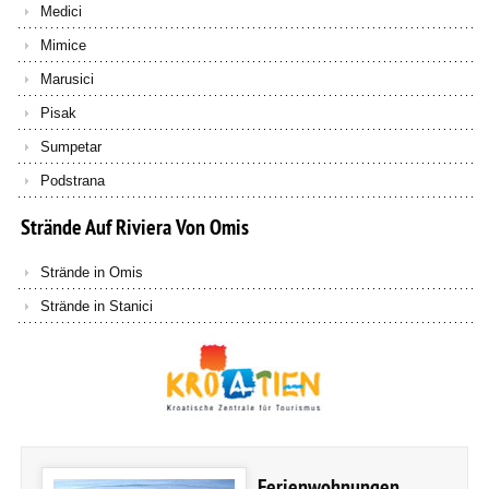
Medici
Mimice
Marusici
Pisak
Sumpetar
Podstrana
Strände
Auf
Riviera
Von
Omis
Strände in Omis
Strände in Stanici
Ferienwohnungen