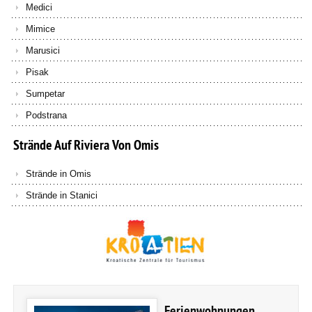
Medici
Mimice
Marusici
Pisak
Sumpetar
Podstrana
Strände
Auf
Riviera
Von
Omis
Strände in Omis
Strände in Stanici
Ferienwohnungen