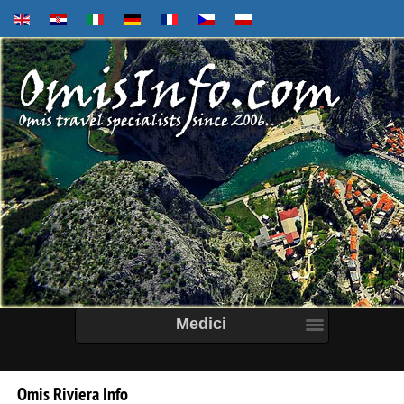
Medici
Omis
Riviera
Info