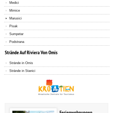
Medici
Mimice
Marusici
Pisak
Sumpetar
Podstrana
Strände
Auf
Riviera
Von
Omis
Strände in Omis
Strände in Stanici
Ferienwohnungen