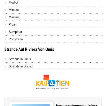
Medici
Mimice
Marusici
Pisak
Sumpetar
Podstrana
Strände
Auf
Riviera
Von
Omis
Strände in Omis
Strände in Stanici
Ferienwohnungen Lokva