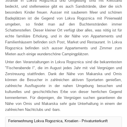
Strände in Lokva Rogoznica und Umgebung sind mit Kiessand
bedeckt, und stellenweise gibt es auch Sandstrände, über die sich
besonders Kinder freuen. Ausser mit sauberem Meer und schönen
Badeplätzen ist die Gegend von Lokva Rogoznica mit Pinienwald
umgeben, so findet man auf den Buchtenstränden immer
Schattenstellen. Dieser kleiner Ort verfügt über alles, was nötig ist für
echte familiäre Erholung, und in der Nähe von Appartements und
Familienhäusern befinden sich Post, Market und Restaurant. In Lokva
Rogoznica befinden sich ausser Appartements und Zimmer zum
Mieten auch einige wunderschöne Campingplätzen.
Unter den Veranstaltungen in Lokva Rogoznica sind die bekanntesten
"Fischerabende I", die im August jedes Jahr mit viel Vergnügen und
Zerstreuung stattfinden. Dank der Nähe von Makarska und Omis
können die Besucher in zahlreichen aktiven Sportarten genießen,
zahlreiche Ausflugsorte in der nahen Umgebung besuchen und
kulturelles und geschichtliches Erbe von dieser herrlichen Gegend
kennenlernen. Für diejenigen, die Vergnügen suchen garantieren die
Nähe von Omis und Makarska sehr gute Unterhaltung in einem der
zahlreichen Nachtclubs und -bars.
Ferienwohnung Lokva Rogoznica, Kroatien - Privatunterkunft