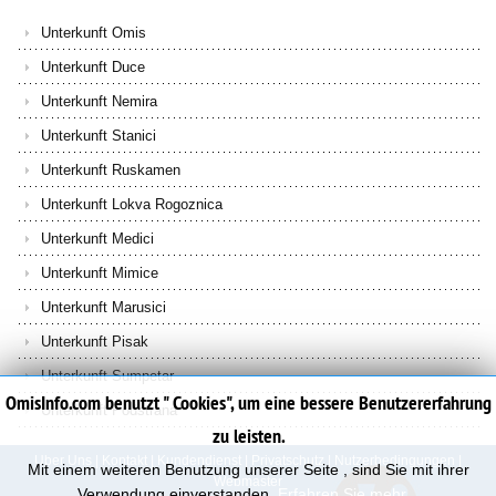
Unterkunft Omis
Unterkunft Duce
Unterkunft Nemira
Unterkunft Stanici
Unterkunft Ruskamen
Unterkunft Lokva Rogoznica
Unterkunft Medici
Unterkunft Mimice
Unterkunft Marusici
Unterkunft Pisak
Unterkunft Sumpetar
OmisInfo.com benutzt " Cookies", um eine bessere Benutzererfahrung
Unterkunft Podstrana
zu leisten.
Uber Uns
|
Kontakt
|
Kundendienst
|
Privatschutz
|
Nutzerbedingungen
|
Mit einem weiteren Benutzung unserer Seite , sind Sie mit ihrer
Webmaster
Verwendung einverstanden.
Erfahren Sie mehr...