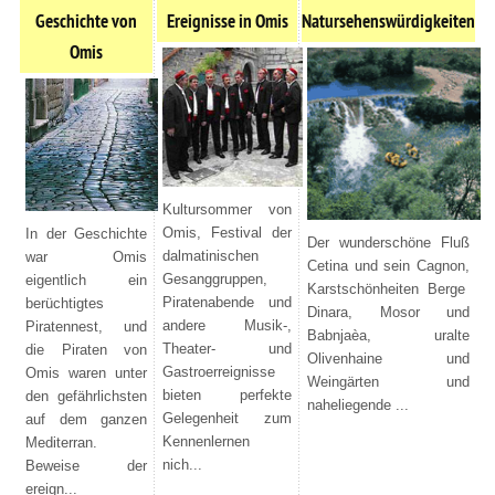
Geschichte von
Ereignisse in Omis
Natursehenswürdigkeiten
Omis
Kultursommer von
Omis, Festival der
In der Geschichte
Der wunderschöne Fluß
dalmatinischen
war Omis
Cetina und sein Cagnon,
Gesanggruppen,
eigentlich ein
Karstschönheiten Berge
Piratenabende und
berüchtigtes
Dinara, Mosor und
andere Musik-,
Piratennest, und
Babnjaèa, uralte
Theater- und
die Piraten von
Olivenhaine und
Gastroerreignisse
Omis waren unter
Weingärten und
bieten perfekte
den gefährlichsten
naheliegende ...
Gelegenheit zum
auf dem ganzen
Kennenlernen
Mediterran.
nich...
Beweise der
ereign...