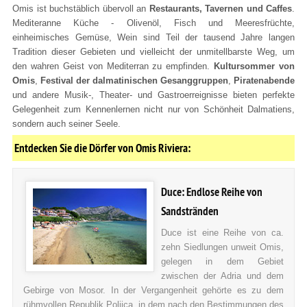
Omis ist buchstäblich übervoll an
Restaurants, Tavernen und Caffes
.
Mediteranne Küche - Olivenöl, Fisch und Meeresfrüchte,
einheimisches Gemüse, Wein sind Teil der tausend Jahre langen
Tradition dieser Gebieten und vielleicht der unmitellbarste Weg, um
den wahren Geist von Mediterran zu empfinden.
Kultursommer von
Omis
,
Festival der dalmatinischen Gesanggruppen
,
Piratenabende
und andere Musik-, Theater- und Gastroerreignisse bieten perfekte
Gelegenheit zum Kennenlernen nicht nur von Schönheit Dalmatiens,
sondern auch seiner Seele.
Entdecken Sie die Dörfer von Omis Riviera:
Duce: Endlose Reihe von
Sandstränden
Duce ist eine Reihe von ca.
zehn Siedlungen unweit Omis,
gelegen in dem Gebiet
zwischen der Adria und dem
Gebirge von Mosor. In der Vergangenheit gehörte es zu dem
rühmvollen Republik Poljica, in dem nach den Bestimmungen des