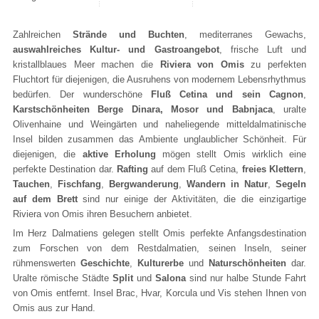
Zahlreichen
Strände und Buchten
, mediterranes Gewachs,
auswahlreiches Kultur- und Gastroangebot
, frische Luft und
kristallblaues Meer machen die
Riviera von Omis
zu perfekten
Fluchtort für diejenigen, die Ausruhens von modernem Lebensrhythmus
bedürfen. Der wunderschöne
Fluß Cetina und sein Cagnon
,
Karstschönheiten Berge Dinara, Mosor und Babnjaca
, uralte
Olivenhaine und Weingärten und naheliegende mitteldalmatinische
Insel bilden zusammen das Ambiente unglaublicher Schönheit. Für
diejenigen, die
aktive Erholung
mögen stellt Omis wirklich eine
perfekte Destination dar.
Rafting
auf dem Fluß Cetina,
freies Klettern
,
Tauchen
,
Fischfang
,
Bergwanderung
,
Wandern in Natur
,
Segeln
auf dem Brett
sind nur einige der Aktivitäten, die die einzigartige
Riviera von Omis ihren Besuchern anbietet.
Im Herz Dalmatiens gelegen stellt Omis perfekte Anfangsdestination
zum Forschen von dem Restdalmatien, seinen Inseln, seiner
rühmenswerten
Geschichte
,
Kulturerbe
und
Naturschönheiten
dar.
Uralte römische Städte
Split
und
Salona
sind nur halbe Stunde Fahrt
von Omis entfernt. Insel Brac, Hvar, Korcula und Vis stehen Ihnen von
Omis aus zur Hand.