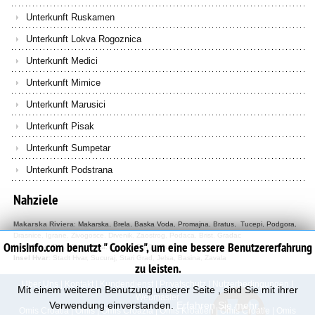
Unterkunft Ruskamen
Unterkunft Lokva Rogoznica
Unterkunft Medici
Unterkunft Mimice
Unterkunft Marusici
Unterkunft Pisak
Unterkunft Sumpetar
Unterkunft Podstrana
Nahziele
Makarska Riviera
:
Makarska
,
Brela
,
Baska Voda
,
Promajna
,
Bratus
,
Tucepi
,
Podgora
,
Drasnice
,
Igrane
,
Zivogosce
,
Drvenik
,
Zaostrog
,
Podaca
,
Brist
,
Gradac
OmisInfo.com benutzt " Cookies", um eine bessere Benutzererfahrung
Insel Brac
:
Bol
,
Milna
,
Mirca
,
Postira
,
Povlja
,
Pucisca
Insel Hvar
:
Stadt Hvar
,
Sucuraj
,
Stari Grad
,
Jelsa
,
Basina
,
Zavala
zu leisten.
Uber Uns
|
Kontakt
|
Kundendienst
|
Privatschutz
|
Nutzerbedingungen
|
Mit einem weiteren Benutzung unserer Seite , sind Sie mit ihrer
Webmaster
Verwendung einverstanden.
Erfahren Sie mehr...
Omis Croatia
|
Omis
|
Omis Croazia
|
Omis Kroatien
|
Omis Croatie
|
Omis