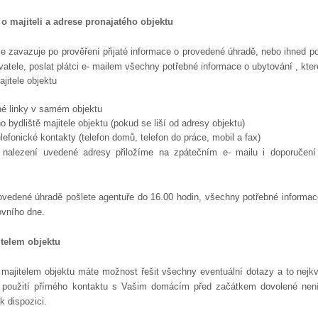
o majiteli a adrese pronajatého objektu
e zavazuje po prověření přijaté informace o provedené úhradě, nebo ihned po
vatele, poslat plátci e- mailem všechny potřebné informace o ubytování , kter
jitele objektu
vné linky v samém objektu
o bydliště majitele objektu (pokud se liší od adresy objektu)
lefonické kontakty (telefon domů, telefon do práce, mobil a fax)
 nalezení uvedené adresy přiložíme na zpátečním e- mailu i doporučení 
ovedené úhradě pošlete agentuře do 16.00 hodin, všechny potřebné inform
ovního dne.
itelem objektu
 majitelem objektu máte možnost řešit všechny eventuální dotazy a to nejk
 použití přímého kontaktu s Vašim domácím před začátkem dovolené není
 dispozici.