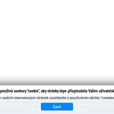
používá soubory "cookie", aby stránky lépe přizpůsobila Vašim uživatel
 naších internetových stránek souhlasíte s používáním těchto "cookie
Nas
|
Kontakt
|
Služby Zákazníkům
|
Ochrana Soukromi
|
Podminky Uzivani
|
Webmas
tia
|
Omis
|
Omis Croazia
|
Omis Kroatien
|
Omis Croatie
|
Omis Chorvatsko
|
Omis 
Zavři
Copyright 2006-2023
www.omisinfo.com