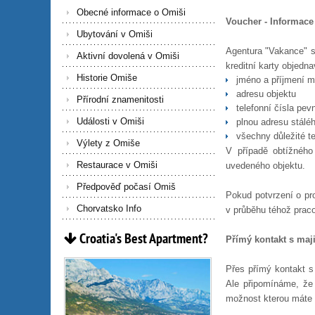
Obecné informace o Omiši
Voucher - Informace 
Ubytování v Omiši
Agentura "Vakance" s
Aktivní dovolená v Omiši
kreditní karty objedna
Historie Omiše
jméno a příjmení ma
adresu objektu
Přírodní znamenitosti
telefonní čísla pe
Události v Omiši
plnou adresu stáléh
všechny důležité te
Výlety z Omiše
V případě obtížného
Restaurace v Omiši
uvedeného objektu.
Předpověď počasí Omiš
Pokud potvrzení o pr
Chorvatsko Info
v průběhu téhož prac
Croatia's
Best
Apartment?
Přímý kontakt s maj
Přes přímý kontakt s
Ale připomínáme, že
možnost kterou máte k