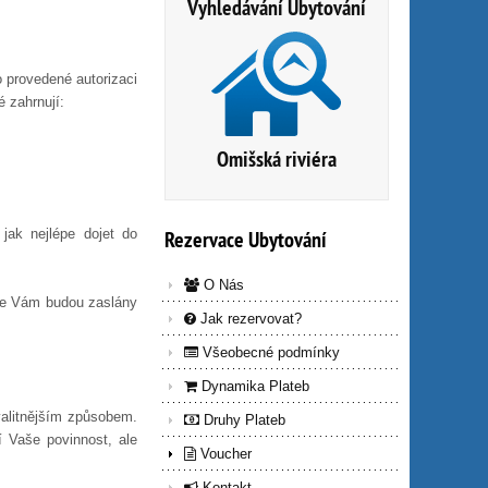
Vyhledávání Ubytování
 provedené autorizaci
é zahrnují:
Omišská riviéra
jak nejlépe dojet do
Rezervace
Ubytování
O Nás
ace Vám budou zaslány
Jak rezervovat?
Všeobecné podmínky
Dynamika Plateb
valitnějším způsobem.
Druhy Plateb
 Vaše povinnost, ale
Voucher
Kontakt