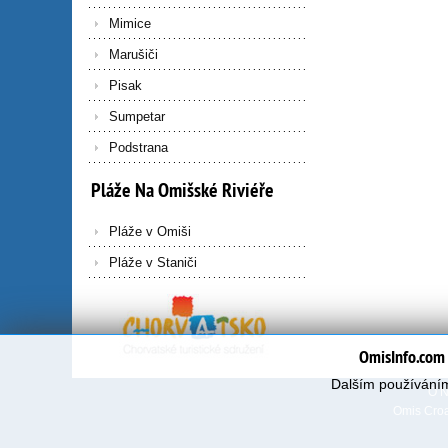
Mimice
Marušiči
Pisak
Sumpetar
Podstrana
Pláže
Na
Omišské
Riviéře
Pláže v Omiši
Pláže v Staniči
OmisInfo.com 
Dalším používáním
O 
Omis Croa