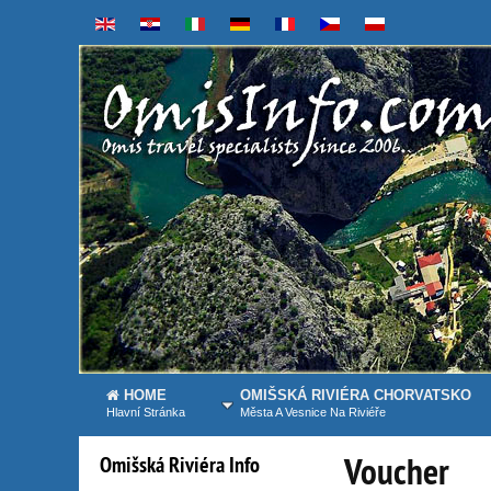
HOME
OMIŠSKÁ RIVIÉRA CHORVATSKO
Hlavní Stránka
Města A Vesnice Na Riviéře
Voucher
Omišská
Riviéra
Info