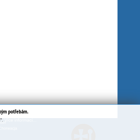
ským potřebám.
s".
Více informací...
ter
Chorwacja