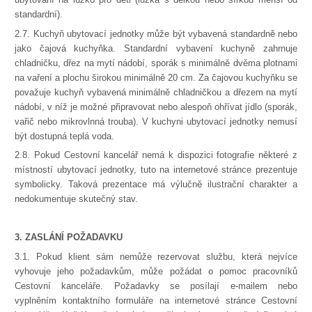
standardní).
2.7. Kuchyň ubytovací jednotky může být vybavená standardně nebo
jako čajová kuchyňka. Standardní vybavení kuchyně zahrnuje
chladničku, dřez na mytí nádobí, sporák s minimálně dvěma plotnami
na vaření a plochu širokou minimálně 20 cm. Za čajovou kuchyňku se
považuje kuchyň vybavená minimálně chladničkou a dřezem na mytí
nádobí, v níž je možné připravovat nebo alespoň ohřívat jídlo (sporák,
vařič nebo mikrovlnná trouba). V kuchyni ubytovací jednotky nemusí
být dostupná teplá voda.
2.8. Pokud Cestovní kancelář nemá k dispozici fotografie některé z
místností ubytovací jednotky, tuto na internetové stránce prezentuje
symbolicky. Taková prezentace má výlučně ilustrační charakter a
nedokumentuje skutečný stav.
3. ZASLÁNÍ POŽADAVKU
3.1. Pokud klient sám nemůže rezervovat službu, která nejvíce
vyhovuje jeho požadavkům, může požádat o pomoc pracovníků
Cestovní kanceláře. Požadavky se posílají e-mailem nebo
vyplněním kontaktního formuláře na internetové stránce Cestovní