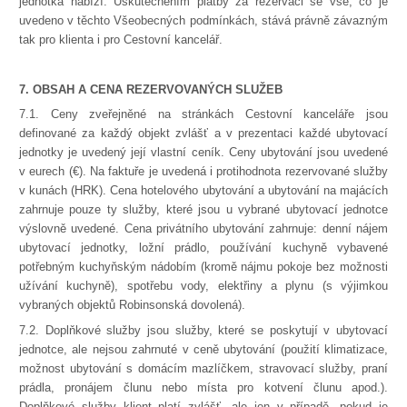
jednotka nabízí. Uskutečněním platby za rezervaci se vše, co je
uvedeno v těchto Všeobecných podmínkách, stává právně závazným
tak pro klienta i pro Cestovní kancelář.
7. OBSAH A CENA REZERVOVANÝCH SLUŽEB
7.1. Ceny zveřejněné na stránkách Cestovní kanceláře jsou
definované za každý objekt zvlášť a v prezentaci každé ubytovací
jednotky je uvedený její vlastní ceník. Ceny ubytování jsou uvedené
v eurech (€). Na faktuře je uvedená i protihodnota rezervované služby
v kunách (HRK). Cena hotelového ubytování a ubytování na majácích
zahrnuje pouze ty služby, které jsou u vybrané ubytovací jednotce
výslovně uvedené. Cena privátního ubytování zahrnuje: denní nájem
ubytovací jednotky, ložní prádlo, používání kuchyně vybavené
potřebným kuchyňským nádobím (kromě nájmu pokoje bez možnosti
užívání kuchyně), spotřebu vody, elektřiny a plynu (s výjimkou
vybraných objektů Robinsonská dovolená).
7.2. Doplňkové služby jsou služby, které se poskytují v ubytovací
jednotce, ale nejsou zahrnuté v ceně ubytování (použití klimatizace,
možnost ubytování s domácím mazlíčkem, stravovací služby, praní
prádla, pronájem člunu nebo místa pro kotvení člunu apod.).
Doplňkové služby klient platí zvlášť, ale jen v případě, pokud je