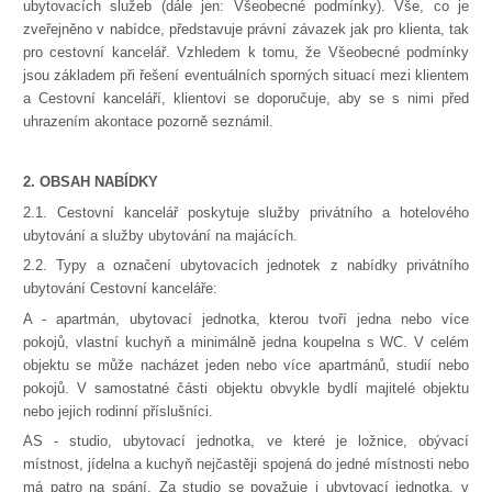
ubytovacích služeb (dále jen: Všeobecné podmínky). Vše, co je
zveřejněno v nabídce, představuje právní závazek jak pro klienta, tak
pro cestovní kancelář. Vzhledem k tomu, že Všeobecné podmínky
jsou základem při řešení eventuálních sporných situací mezi klientem
a Cestovní kanceláří, klientovi se doporučuje, aby se s nimi před
uhrazením akontace pozorně seznámil.
2. OBSAH NABÍDKY
2.1. Cestovní kancelář poskytuje služby privátního a hotelového
ubytování a služby ubytování na majácích.
2.2. Typy a označení ubytovacích jednotek z nabídky privátního
ubytování Cestovní kanceláře:
A - apartmán, ubytovací jednotka, kterou tvoří jedna nebo více
pokojů, vlastní kuchyň a minimálně jedna koupelna s WC. V celém
objektu se může nacházet jeden nebo více apartmánů, studií nebo
pokojů. V samostatné části objektu obvykle bydlí majitelé objektu
nebo jejich rodinní příslušníci.
AS - studio, ubytovací jednotka, ve které je ložnice, obývací
místnost, jídelna a kuchyň nejčastěji spojená do jedné místnosti nebo
má patro na spání. Za studio se považuje i ubytovací jednotka, v