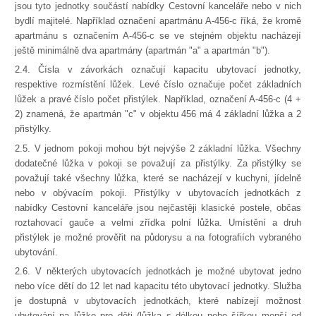
jsou tyto jednotky součástí nabídky Cestovní kanceláře nebo v nich
bydlí majitelé. Například označení apartmánu A-456-c říká, že kromě
apartmánu s označením A-456-c se ve stejném objektu nacházejí
ještě minimálně dva apartmány (apartmán "a" a apartmán "b").
2.4. Čísla v závorkách označují kapacitu ubytovací jednotky,
respektive rozmístění lůžek. Levé číslo označuje počet základních
lůžek a pravé číslo počet přistýlek. Například, označení A-456-c (4 +
2) znamená, že apartmán "c" v objektu 456 má 4 základní lůžka a 2
přistýlky.
2.5. V jednom pokoji mohou být nejvýše 2 základní lůžka. Všechny
dodatečné lůžka v pokoji se považují za přistýlky. Za přistýlky se
považují také všechny lůžka, které se nacházejí v kuchyni, jídelně
nebo v obývacím pokoji. Přistýlky v ubytovacích jednotkách z
nabídky Cestovní kanceláře jsou nejčastěji klasické postele, občas
roztahovací gauče a velmi zřídka polní lůžka. Umístění a druh
přistýlek je možné prověřit na půdorysu a na fotografiích vybraného
ubytování.
2.6. V některých ubytovacích jednotkách je možné ubytovat jedno
nebo více dětí do 12 let nad kapacitu této ubytovací jednotky. Služba
je dostupná v ubytovacích jednotkách, které nabízejí možnost
ubytování na lůžko pro děti (lůžka s délkou nebo šířkou menší od