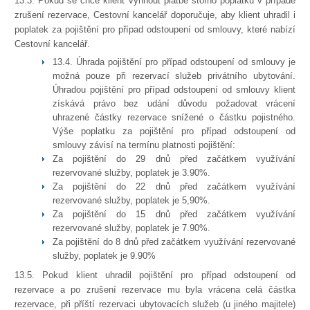
13.3. Pokud se chce klient vyhnout platbě storno poplatků v případě
zrušení rezervace, Cestovní kancelář doporučuje, aby klient uhradil i
poplatek za pojištění pro případ odstoupení od smlouvy, které nabízí
Cestovní kancelář.
13.4. Úhrada pojištění pro případ odstoupení od smlouvy je
možná pouze při rezervací služeb privátního ubytování.
Úhradou pojištění pro případ odstoupení od smlouvy klient
získává právo bez udání důvodu požadovat vrácení
uhrazené částky rezervace snížené o částku pojistného.
Výše poplatku za pojištění pro případ odstoupení od
smlouvy závisí na termínu platnosti pojištění:
Za pojištění do 29 dnů před začátkem využívání
rezervované služby, poplatek je 3.90%.
Za pojištění do 22 dnů před začátkem využívání
rezervované služby, poplatek je 5,90%.
Za pojištění do 15 dnů před začátkem využívání
rezervované služby, poplatek je 7.90%.
Za pojištění do 8 dnů před začátkem využívání rezervované
služby, poplatek je 9.90%
13.5. Pokud klient uhradil pojištění pro případ odstoupení od
rezervace a po zrušení rezervace mu byla vrácena celá částka
rezervace, při příští rezervaci ubytovacích služeb (u jiného majitele)