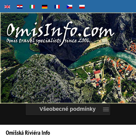
Všeobecné podmínky
Omišská
Riviéra
Info