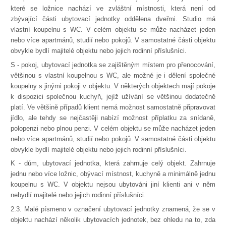
které se ložnice nachází ve zvláštní místnosti, která není od
zbývající části ubytovací jednotky oddělena dveřmi. Studio má
vlastní koupelnu s WC. V celém objektu se může nacházet jeden
nebo více apartmánů, studií nebo pokojů. V samostatné části objektu
obvykle bydlí majitelé objektu nebo jejich rodinní příslušníci.
S - pokoj, ubytovací jednotka se zajištěným místem pro přenocování,
většinou s vlastní koupelnou s WC, ale možné je i dělení společné
koupelny s jinými pokoji v objektu. V některých objektech mají pokoje
k dispozici společnou kuchyň, jejíž užívání se většinou dodatečně
platí. Ve většině případů klient nemá možnost samostatně připravovat
jídlo, ale tehdy se nejčastěji nabízí možnost příplatku za snídaně,
polopenzi nebo plnou penzi. V celém objektu se může nacházet jeden
nebo více apartmánů, studií nebo pokojů. V samostatné části objektu
obvykle bydlí majitelé objektu nebo jejich rodinní příslušníci.
K - dům, ubytovací jednotka, která zahrnuje celý objekt. Zahrnuje
jednu nebo více ložnic, obývací místnost, kuchyně a minimálně jednu
koupelnu s WC. V objektu nejsou ubytováni jiní klienti ani v něm
nebydlí majitelé nebo jejich rodinní příslušníci.
2.3. Malé písmeno v označení ubytovací jednotky znamená, že se v
objektu nachází několik ubytovacích jednotek, bez ohledu na to, zda