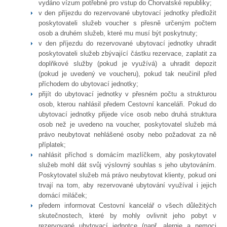
vydáno vízum potřebné pro vstup do Chorvatské republiky;
v den příjezdu do rezervované ubytovací jednotky předložit
poskytovateli služeb voucher s přesně určeným počtem
osob a druhém služeb, které mu musí být poskytnuty;
v den příjezdu do rezervované ubytovací jednotky uhradit
poskytovateli služeb zbývající částku rezervace, zaplatit za
doplňkové služby (pokud je využívá) a uhradit depozit
(pokud je uvedený ve voucheru), pokud tak neučinil před
příchodem do ubytovací jednotky;
přijít do ubytovací jednotky v přesném počtu a strukturou
osob, kterou nahlásil předem Cestovní kanceláři. Pokud do
ubytovací jednotky přijede více osob nebo druhá struktura
osob než je uvedeno na voucher, poskytovatel služeb má
právo neubytovat nehlášené osoby nebo požadovat za ně
příplatek;
nahlásit příchod s domácím mazlíčkem, aby poskytovatel
služeb mohl dát svůj výslovný souhlas s jeho ubytováním.
Poskytovatel služeb má právo neubytovat klienty, pokud oni
trvají na tom, aby rezervované ubytování využíval i jejich
domácí miláček;
předem informovat Cestovní kancelář o všech důležitých
skutečnostech, které by mohly ovlivnit jeho pobyt v
rezervované ubytovací jednotce (např. alergie a nemoci