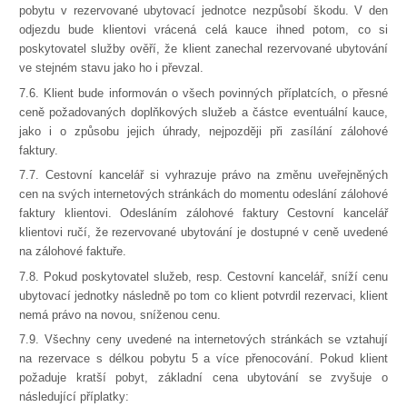
pobytu v rezervované ubytovací jednotce nezpůsobí škodu. V den
odjezdu bude klientovi vrácená celá kauce ihned potom, co si
poskytovatel služby ověří, že klient zanechal rezervované ubytování
ve stejném stavu jako ho i převzal.
7.6. Klient bude informován o všech povinných příplatcích, o přesné
ceně požadovaných doplňkových služeb a částce eventuální kauce,
jako i o způsobu jejich úhrady, nejpozději při zasílání zálohové
faktury.
7.7. Cestovní kancelář si vyhrazuje právo na změnu uveřejněných
cen na svých internetových stránkách do momentu odeslání zálohové
faktury klientovi. Odesláním zálohové faktury Cestovní kancelář
klientovi ručí, že rezervované ubytování je dostupné v ceně uvedené
na zálohové faktuře.
7.8. Pokud poskytovatel služeb, resp. Cestovní kancelář, sníží cenu
ubytovací jednotky následně po tom co klient potvrdil rezervaci, klient
nemá právo na novou, sníženou cenu.
7.9. Všechny ceny uvedené na internetových stránkách se vztahují
na rezervace s délkou pobytu 5 a více přenocování. Pokud klient
požaduje kratší pobyt, základní cena ubytování se zvyšuje o
následující příplatky: