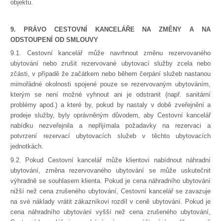
objektu.
9. PRÁVO CESTOVNÍ KANCELÁŘE NA ZMĚNY A NA
ODSTOUPENÍ OD SMLOUVY
9.1. Cestovní kancelář může navrhnout změnu rezervovaného
ubytování nebo zrušit rezervované ubytovací služby zcela nebo
zčásti, v případě že začátkem nebo během čerpání služeb nastanou
mimořádné okolnosti spojené pouze se rezervovaným ubytováním,
kterým se není možné vyhnout ani je odstranit (např. sanitární
problémy apod.) a které by, pokud by nastaly v době zveřejnění a
prodeje služby, byly oprávněným důvodem, aby Cestovní kancelář
nabídku nezveřejnila a nepřijímala požadavky na rezervaci a
potvrzení rezervací ubytovacích služeb v těchto ubytovacích
jednotkách.
9.2. Pokud Cestovní kancelář může klientovi nabídnout náhradní
ubytování, změna rezervovaného ubytování se může uskutečnit
výhradně se souhlasem klienta. Pokud je cena náhradního ubytování
nižší než cena zrušeného ubytování, Cestovní kancelář se zavazuje
na své náklady vrátit zákazníkovi rozdíl v ceně ubytování. Pokud je
cena náhradního ubytování vyšší než cena zrušeného ubytování,