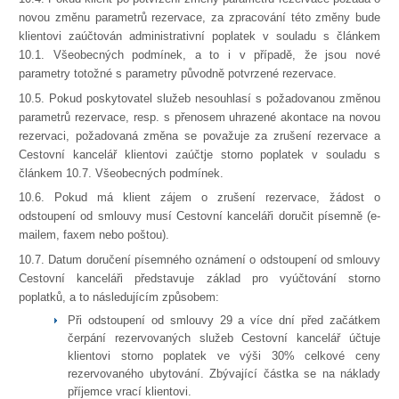
novou změnu parametrů rezervace, za zpracování této změny bude
klientovi zaúčtován administrativní poplatek v souladu s článkem
10.1. Všeobecných podmínek, a to i v případě, že jsou nové
parametry totožné s parametry původně potvrzené rezervace.
10.5. Pokud poskytovatel služeb nesouhlasí s požadovanou změnou
parametrů rezervace, resp. s přenosem uhrazené akontace na novou
rezervaci, požadovaná změna se považuje za zrušení rezervace a
Cestovní kancelář klientovi zaúčtje storno poplatek v souladu s
článkem 10.7. Všeobecných podmínek.
10.6. Pokud má klient zájem o zrušení rezervace, žádost o
odstoupení od smlouvy musí Cestovní kanceláři doručit písemně (e-
mailem, faxem nebo poštou).
10.7. Datum doručení písemného oznámení o odstoupení od smlouvy
Cestovní kanceláři představuje základ pro vyúčtování storno
poplatků, a to následujícím způsobem:
Při odstoupení od smlouvy 29 a více dní před začátkem
čerpání rezervovaných služeb Cestovní kancelář účtuje
klientovi storno poplatek ve výši 30% celkové ceny
rezervovaného ubytování. Zbývající částka se na náklady
příjemce vrací klientovi.