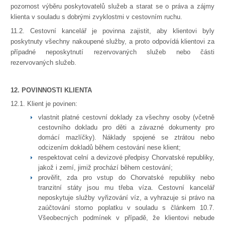
pozornost výběru poskytovatelů služeb a starat se o práva a zájmy
klienta v souladu s dobrými zvyklostmi v cestovním ruchu.
11.2. Cestovní kancelář je povinna zajistit, aby klientovi byly
poskytnuty všechny nakoupené služby, a proto odpovídá klientovi za
případné neposkytnutí rezervovaných služeb nebo části
rezervovaných služeb.
12. POVINNOSTI KLIENTA
12.1. Klient je povinen:
vlastnit platné cestovní doklady za všechny osoby (včetně
cestovního dokladu pro děti a závazné dokumenty pro
domácí mazlíčky). Náklady spojené se ztrátou nebo
odcizením dokladů během cestování nese klient;
respektovat celní a devizové předpisy Chorvatské republiky,
jakož i zemí, jimiž prochází během cestování;
prověřit, zda pro vstup do Chorvatské republiky nebo
tranzitní státy jsou mu třeba víza. Cestovní kancelář
neposkytuje služby vyřizování víz, a vyhrazuje si právo na
zaúčtování storno poplatku v souladu s článkem 10.7.
Všeobecných podmínek v případě, že klientovi nebude