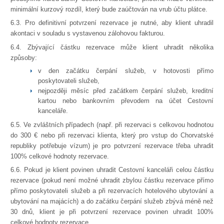
minimální kurzový rozdíl, který bude zaúčtován na vrub účtu plátce.
6.3. Pro definitivní potvrzení rezervace je nutné, aby klient uhradil
akontaci v souladu s vystavenou zálohovou fakturou.
6.4. Zbývající částku rezervace může klient uhradit několika
způsoby:
v den začátku čerpání služeb, v hotovosti přímo
poskytovateli služeb,
nejpozději měsíc před začátkem čerpání služeb, kreditní
kartou nebo bankovním převodem na účet Cestovní
kanceláře.
6.5. Ve zvláštních případech (např. při rezervaci s celkovou hodnotou
do 300 € nebo při rezervaci klienta, který pro vstup do Chorvatské
republiky potřebuje vízum) je pro potvrzení rezervace třeba uhradit
100% celkové hodnoty rezervace.
6.6. Pokud je klient povinen uhradit Cestovní kanceláři celou částku
rezervace (pokud není možné uhradit zbylou částku rezervace přímo
přímo poskytovateli služeb a při rezervacích hotelového ubytování a
ubytování na majácích) a do začátku čerpání služeb zbývá méně než
30 dnů, klient je při potvrzení rezervace povinen uhradit 100%
celkové hodnoty rezervace.