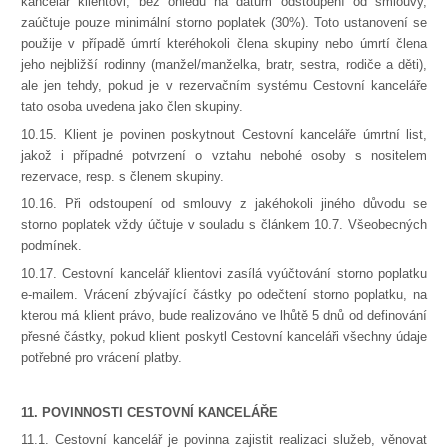
kancelář klientovi, bez ohledu na datum odstoupení od smlouvy,
zaúčtuje pouze minimální storno poplatek (30%). Toto ustanovení se
použije v případě úmrtí kteréhokoli člena skupiny nebo úmrtí člena
jeho nejbližší rodinny (manžel/manželka, bratr, sestra, rodiče a děti),
ale jen tehdy, pokud je v rezervačním systému Cestovní kanceláře
tato osoba uvedena jako člen skupiny.
10.15. Klient je povinen poskytnout Cestovní kanceláře úmrtní list,
jakož i případné potvrzení o vztahu nebohé osoby s nositelem
rezervace, resp. s členem skupiny.
10.16. Při odstoupení od smlouvy z jakéhokoli jiného důvodu se
storno poplatek vždy účtuje v souladu s článkem 10.7. Všeobecných
podmínek.
10.17. Cestovní kancelář klientovi zasílá vyúčtování storno poplatku
e-mailem. Vrácení zbývající částky po odečtení storno poplatku, na
kterou má klient právo, bude realizováno ve lhůtě 5 dnů od definování
přesné částky, pokud klient poskytl Cestovní kanceláři všechny údaje
potřebné pro vrácení platby.
11. POVINNOSTI CESTOVNÍ KANCELÁŘE
11.1. Cestovní kancelář je povinna zajistit realizaci služeb, věnovat