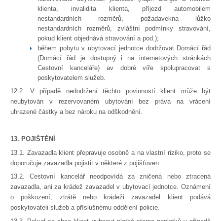
klienta, invalidita klienta, příjezd automobilem
nestandardních rozměrů, požadavekna lůžko
nestandardních rozměrů, zvláštní podmínky stravování,
pokud klient objednává stravování a pod.);
během pobytu v ubytovací jednotce dodržovat Domácí řád
(Domácí řád je dostupný i na internetových stránkách
Cestovní kanceláře) av dobré víře spolupracovat s
poskytovatelem služeb.
12.2. V případě nedodržení těchto povinností klient může být
neubytován v rezervovaném ubytování bez práva na vrácení
uhrazené částky a bez nároku na odškodnění.
13. POJIŠTĚNÍ
13.1. Zavazadla klient přepravuje osobně a na vlastní riziko, proto se
doporučuje zavazadla pojistit v některé z pojišťoven.
13.2. Cestovní kancelář neodpovídá za zničená nebo ztracená
zavazadla, ani za krádež zavazadel v ubytovací jednotce. Oznámení
o poškození, ztrátě nebo krádeži zavazadel klient podává
poskytovateli služeb a příslušnému oddělení policie.