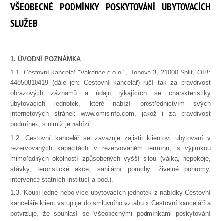
VŠEOBECNÉ PODMÍNKY POSKYTOVÁNÍ UBYTOVACÍCH
SLUŽEB
1. ÚVODNÍ POZNÁMKA
1.1. Cestovní kancelář "Vakance d.o.o.", Jobova 3, 21000 Split, OIB:
44850810419 (dále jen: Cestovní kancelář) ručí tak za pravdivost
obrazových záznamů a údajů týkajících se charakteristiky
ubytovacích jednotek, které nabízí prostřednictvím svých
internetových stránek www.omisinfo.com, jakož i za pravdivost
podmínek, s nimiž je nabízí.
1.2. Cestovní kancelář se zavazuje zajistit klientovi ubytovaní v
rezervovaných kapacitách v rezervovaném termínu, s výjimkou
mimořádných okolností způsobených vyšší silou (válka, nepokoje,
stávky, teroristické akce, sanitární poruchy, živelné pohromy,
intervence státních institucí a pod.).
1.3. Koupí jedné nebo více ubytovacích jednotek z nabídky Cestovní
kanceláře klient vstupuje do smluvního vztahu s Cestovní kanceláří a
potvrzuje, že souhlasí se Všeobecnými podmínkami poskytování