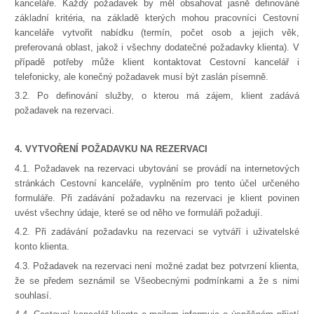
kanceláře. Každý požadavek by měl obsahovat jasně definováné
základní kritéria, na základě kterých mohou pracovníci Cestovní
kanceláře vytvořit nabídku (termín, počet osob a jejich věk,
preferovaná oblast, jakož i všechny dodatečné požadavky klienta). V
případě potřeby může klient kontaktovat Cestovní kancelář i
telefonicky, ale konečný požadavek musí být zaslán písemně.
3.2. Po definování služby, o kterou má zájem, klient zadává
požadavek na rezervaci.
4. VYTVOŘENÍ POŽADAVKU NA REZERVACI
4.1. Požadavek na rezervaci ubytování se provádí na internetových
stránkách Cestovní kanceláře, vyplněním pro tento účel určeného
formuláře. Při zadávání požadavku na rezervaci je klient povinen
uvést všechny údaje, které se od něho ve formuláři požadují.
4.2. Při zadávání požadavku na rezervaci se vytváří i uživatelské
konto klienta.
4.3. Požadavek na rezervaci není možné zadat bez potvrzení klienta,
že se předem seznámil se Všeobecnými podmínkami a že s nimi
souhlasí.