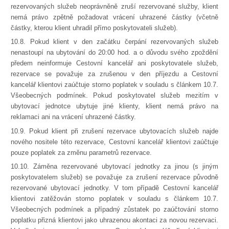
rezervovaných služeb neoprávněně zruší rezervované služby, klient
nemá právo zpětně požadovat vrácení uhrazené částky (včetně
částky, kterou klient uhradil přímo poskytovateli služeb).
10.8. Pokud klient v den začátku čerpání rezervovaných služeb
nenastoupí na ubytování do 20:00 hod. a o důvodu svého zpoždění
předem neinformuje Cestovní kancelář ani poskytovatele služeb,
rezervace se považuje za zrušenou v den příjezdu a Cestovní
kancelář klientovi zaúčtuje storno poplatek v souladu s článkem 10.7.
Všeobecných podmínek. Pokud poskytovatel služeb mezitím v
ubytovací jednotce ubytuje jiné klienty, klient nemá právo na
reklamaci ani na vrácení uhrazené částky.
10.9. Pokud klient při zrušení rezervace ubytovacích služeb najde
nového nositele této rezervace, Cestovní kancelář klientovi zaúčtuje
pouze poplatek za změnu parametrů rezervace.
10.10. Záměna rezervované ubytovací jednotky za jinou (s jiným
poskytovatelem služeb) se považuje za zrušení rezervace původně
rezervované ubytovací jednotky. V tom případě Cestovní kancelář
klientovi zatěžován storno poplatek v souladu s článkem 10.7.
Všeobecných podmínek a případný zůstatek po zaúčtování storno
poplatku přizná klientovi jako uhrazenou akontaci za novou rezervaci.