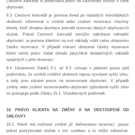
Cestovní kancelář si ponechává právo na zaúčtování rozdílu v ceně
ubytování.
9.3. Cestovní kancelář je povinna ihned po nastalých mimořádných
okolností informovat o změně nebo zrušení rezervace všechny
klienty, kteří úhradou akontace potvrdili rezervaci daných ubytovacích
služeb. Pokud Cestovní kancelář nemůže nabídnout náhradní
ubytování, je povinna klientovi na své náklady vrátit celou uhrazenou
částku rezervace. V případě vrácení uhrazené částky rezervace
klient nemá právo žádat úhradu jakýchkoli dodatečných nákladů
spojených s jeho rezervací.
9.4. Ustanovení článků 9.1. až 9.3. vstoupí v platnost pouze pod
podmínkou, že vzniklé zvláštní okolnosti nejsou vyvolané vyšší silou,
a tedy jsou vázáné pouze na rezervované ubytování. V případě
změny nebo zrušení rezervovaného ubytování způsobené vyšší silou
se postupuje podle článku 15.1. Všeobecných podmínek.
10. PRÁVO KLIENTA NA ZMĚNY A NA ODSTOUPENÍ OD
SMLOUVY
10.1. Klient má možnost změnit již definovanou rezervaci, pouze
pokud poskytovatel služeb s tím souhlasí a to může zahrnovat: