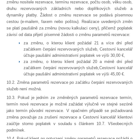
změnu nositele rezervace, termínu rezervace, počtu osob, věku osob,
druhu rezervovaných základních nebo doplňkových služeb a
dynamiky platby. Žádost o změnu rezervace se podává písemnou
cestou (e-mailem, faxem nebo poštou). Realizace uvedených změn
se platí paušálně za změnu (novou kalkulaci ceny), přičemž poplatek
závisí od data přijetí písemné žádosti o změnu parametrů rezervace:
za změnu, o kterou klient požádal 21 a více dní před
začátkem čerpání rezervovaných služeb, Cestovní kancelář
účtuje paušální administrativní poplatek ve výši 30,00 €,
za změnu, o kterou klient požádal 20 a méně dní před
začátkem čerpání rezervovaných služeb,Cestovní kancelář
účtuje paušální administrativní poplatek ve výši 45,00 €.
10.2. Změna parametrů rezervace po začátku čerpání rezervovaných
služeb není možná.
10.3. Pokud je jedním ze změněných parametrů rezervace termín,
termín nové rezervace je možné zažádat výlučně ve stejné sezóně
jako termín původní rezervace. V opačném případě se požadovaná
změna považuje za zrušení rezervace a Cestovní kancelář klientovi
zaúčtje storno poplatek v souladu s článkem 10.7. Všeobecných
podmínek.
10.4. Pokud klient po potvrzení změny parametrů rezervace požádá o