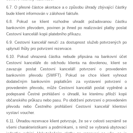
6.7. O přesné částce akontace a o způsobu úhrady zbývající částky
bude klient informován v zálohové faktuře.
6.8. Pokud se klient rozhodne uhradit požadovanou částku
bankovním převodem, povinen je ihned po realizování platby poslat
Cestovní kanceláři kopii platebního příkazu.
6.9. Cestovní kancelář neručí za dostupnost služeb potvrzených po
uplynutí lhůty pro potvrzení rezervace.
6.10. Pokud uhrazená částka nebude připsána na bankovní účet
Cestovní kanceláře do odchodu klienta na dovolenou, klient se
zavazuje poslat Cestovní kanceláří potvrzení o provedeném
bankovním převodu (SWIFT). Pokud se chce klient vyhnout
dodatečným bankovním poplatkům za vystavení potvrzení o
provedeném převodu, může Cestovní kanceláři poslat vyplněné a
podepsané Čestné prohlášení o úhradě, ke kterému přiloží kopii
občanského průkazu nebo pasu. Po obdržení potvrzení o provedeném
převodu nebo Čestného prohlášení Cestovní kancelář klientovi
vystaví voucher.
6.11. Úhradou rezervace klient potvrzuje, že se v celosti seznámil se
všemi charakteristikami a podmínkami, s nimiž se vybraná ubytovací