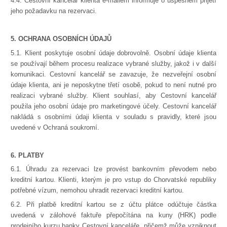
4.4. Cestovní kancelář klienta e-mailem informuje o úspěšném přijetí
jeho požadavku na rezervaci.
5. OCHRANA OSOBNÍCH ÚDAJŮ
5.1. Klient poskytuje osobní údaje dobrovolně. Osobní údaje klienta
se používají během procesu realizace vybrané služby, jakož i v další
komunikaci. Cestovní kancelář se zavazuje, že nezveřejní osobní
údaje klienta, ani je neposkytne třetí osobě, pokud to není nutné pro
realizaci vybrané služby. Klient souhlasí, aby Cestovní kancelář
použila jeho osobní údaje pro marketingové účely. Cestovní kancelář
nakládá s osobními údaji klienta v souladu s pravidly, které jsou
uvedené v Ochraná soukromí.
6. PLATBY
6.1. Úhradu za rezervaci lze provést bankovním převodem nebo
kreditní kartou. Klienti, kterým je pro vstup do Chorvatské republiky
potřebné vízum, nemohou uhradit rezervaci kreditní kartou.
6.2. Při platbě kreditní kartou se z účtu plátce odúčtuje částka
uvedená v zálohové faktuře přepočítána na kuny (HRK) podle
prodejního kurzu banky Cestovní kanceláře, přičemž může vzniknout