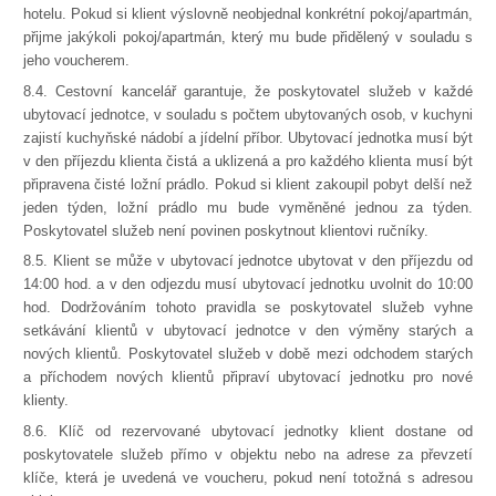
hotelu. Pokud si klient výslovně neobjednal konkrétní pokoj/apartmán,
přijme jakýkoli pokoj/apartmán, který mu bude přidělený v souladu s
jeho voucherem.
8.4. Cestovní kancelář garantuje, že poskytovatel služeb v každé
ubytovací jednotce, v souladu s počtem ubytovaných osob, v kuchyni
zajistí kuchyňské nádobí a jídelní příbor. Ubytovací jednotka musí být
v den příjezdu klienta čistá a uklizená a pro každého klienta musí být
připravena čisté ložní prádlo. Pokud si klient zakoupil pobyt delší než
jeden týden, ložní prádlo mu bude vyměněné jednou za týden.
Poskytovatel služeb není povinen poskytnout klientovi ručníky.
8.5. Klient se může v ubytovací jednotce ubytovat v den příjezdu od
14:00 hod. a v den odjezdu musí ubytovací jednotku uvolnit do 10:00
hod. Dodržováním tohoto pravidla se poskytovatel služeb vyhne
setkávání klientů v ubytovací jednotce v den výměny starých a
nových klientů. Poskytovatel služeb v době mezi odchodem starých
a příchodem nových klientů připraví ubytovací jednotku pro nové
klienty.
8.6. Klíč od rezervované ubytovací jednotky klient dostane od
poskytovatele služeb přímo v objektu nebo na adrese za převzetí
klíče, která je uvedená ve voucheru, pokud není totožná s adresou