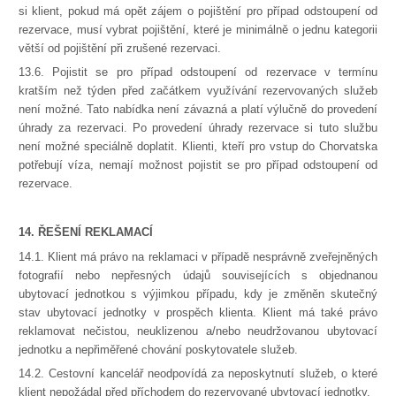
si klient, pokud má opět zájem o pojištění pro případ odstoupení od
rezervace, musí vybrat pojištění, které je minimálně o jednu kategorii
větší od pojištění při zrušené rezervaci.
13.6. Pojistit se pro případ odstoupení od rezervace v termínu
kratším než týden před začátkem využívání rezervovaných služeb
není možné. Tato nabídka není závazná a platí výlučně do provedení
úhrady za rezervaci. Po provedení úhrady rezervace si tuto službu
není možné speciálně doplatit. Klienti, kteří pro vstup do Chorvatska
potřebují víza, nemají možnost pojistit se pro případ odstoupení od
rezervace.
14. ŘEŠENÍ REKLAMACÍ
14.1. Klient má právo na reklamaci v případě nesprávně zveřejněných
fotografií nebo nepřesných údajů souvisejících s objednanou
ubytovací jednotkou s výjimkou případu, kdy je změněn skutečný
stav ubytovací jednotky v prospěch klienta. Klient má také právo
reklamovat nečistou, neuklizenou a/nebo neudržovanou ubytovací
jednotku a nepřiměřené chování poskytovatele služeb.
14.2. Cestovní kancelář neodpovídá za neposkytnutí služeb, o které
klient nepožádal před příchodem do rezervované ubytovací jednotky.