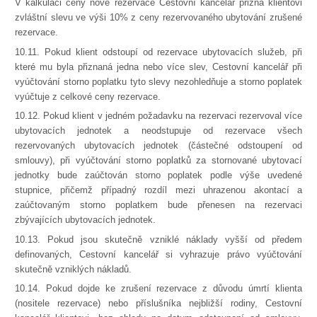
V kalkulaci ceny nové rezervace Cestovní kancelář přizná klientovi
zvláštní slevu ve výši 10% z ceny rezervovaného ubytování zrušené
rezervace.
10.11. Pokud klient odstoupí od rezervace ubytovacích služeb, při
které mu byla přiznaná jedna nebo více slev, Cestovní kancelář při
vyúčtování storno poplatku tyto slevy nezohledňuje a storno poplatek
vyúčtuje z celkové ceny rezervace.
10.12. Pokud klient v jedném požadavku na rezervaci rezervoval více
ubytovacích jednotek a neodstupuje od rezervace všech
rezervovaných ubytovacích jednotek (částečné odstoupení od
smlouvy), při vyúčtování storno poplatků za stornované ubytovací
jednotky bude zaúčtován storno poplatek podle výše uvedené
stupnice, přičemž případný rozdíl mezi uhrazenou akontací a
zaúčtovaným storno poplatkem bude přenesen na rezervaci
zbývajících ubytovacích jednotek.
10.13. Pokud jsou skutečně vzniklé náklady vyšší od předem
definovaných, Cestovní kancelář si vyhrazuje právo vyúčtování
skutečně vzniklých nákladů.
10.14. Pokud dojde ke zrušení rezervace z důvodu úmrtí klienta
(nositele rezervace) nebo příslušníka nejbližší rodiny, Cestovní