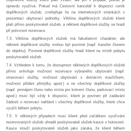
opravdu využívá. Pokud má Cestovní kancelář k dispozici ceník
doplňkových služeb, zveřejňuje ho na internetových stránkách v
prezentaci ubytovací jednotky. Většinu doplňkových služeb klient
platí přímo poskytovateli služeb, a některé doplňkové služby se hradí
při potvrzení rezervace.
7.3. Většina doplňkových služeb má fakultativní charakter, ale
některé doplňkové služby mohou být povinné (např. transfer člunem
do objektu). Povinné doplňkové služby hradí klient na místě pobytu
poskytovateli služeb.
7.4. Vzhledem k tomu, že dostupnost některých doplňkových služeb
přímo ovlivňuje možnost rezervace vybraného ubytování (např.
stravovací služby, možnost ubytování s domácím mazlíčkem,
možnost přidání přistýlky apod.) a ne všechny doplňkové služby
(např. pronájem člunu nebo místa pro kotvení člunu, parkovací místo
apod.) musí být vždy k dispozici, klient je povinen při zadávání
žádosti o rezervaci nahlásit i všechny doplňkové služby, které chce
využít během pobytu.
7.5. V některých případech musí klient před začátkem využívání
rezervovaných služeb uhradit poskytovateli služeb kauce v hotovosti.
Kauce slouží poskytovateli služeb jako záruka, že klient během