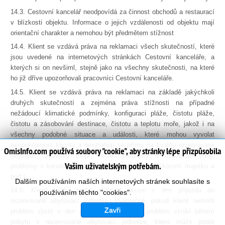
14.3. Cestovní kancelář neodpovídá za činnost obchodů a restaurací
v blízkosti objektu. Informace o jejich vzdálenosti od objektu mají
orientační charakter a nemohou být předmětem stížnost
14.4. Klient se vzdává práva na reklamaci všech skutečností, které
jsou uvedené na internetových stránkách Cestovní kanceláře, a
kterých si on nevšiml, stejně jako na všechny skutečnosti, na které
ho již dříve upozorňovali pracovníci Cestovní kanceláře.
14.5. Klient se vzdává práva na reklamaci na základě jakýchkoli
druhých skutečností a zejména práva stížnosti na případné
nežádoucí klimatické podmínky, konfiguraci pláže, čistotu pláže,
čistotu a zásobování destinace, čistotu a teplotu moře, jakož i na
všechny podobné situace a události, které mohou vyvolat
nespokojenost klienta a nevztahují se přímo na kvalitu rezervované
OmisInfo.com používá soubory "cookie", aby stránky lépe přizpůsobila
ubytovací jednotky (např. místní problémy s dodávkou vody,
Vašim uživatelským potřebám.
problémy s kanalizací, davy lidí, krádež nebo poškození majetku a
pod.).
Dalším používáním naších internetových stránek souhlasíte s
14.6. Klient může podat stížnost pouze v den příjezdu do
používáním těchto "cookies".
Více informací...
rezervované ubytovací jednotky. Výjimečně, pokud klient nemohl
Zavři
problém zjistit v den příjezdu nebo pokud problém vznikl během
pobytu v rezervované ubytovací jednotce, klient může podat