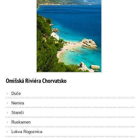
Omišská
Riviéra
Chorvatsko
Duče
Nemira
Staniči
Ruskamen
Lokva Rogoznica