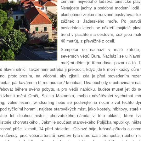
centrem největšího loďstva turistické pl
Nenajdete jachty a podobné moderní lodě 
plachetnice zrekonstruované poskytovat l
zážitek z Jaderského moře. Po pravdě
posledních letech se někteří majitelé plav
trend v plachtění a cestovní, což jsou malé
40 metrů), z převážně z oceli.
Sumpetar se nachází v malé zátoce, 
severních větrů Bura. Nachází se u hlavní 
malými dětmi je třeba dávat pozor na to. 
 hlavní silnici, takže není potřeba ji překročit, když jde k moři - každý dům
no, proto prosím, na vědomí, aby zjistili, zda je před provedením rezer
etar, pár kaváren a tři restaurace / konobas. Dva obchody s potravinami na
otřebovat během svého pobytu, a pro větší nabídku, budete muset jet do 
 blízkosti měst Omiš, Split a Makarska, mohou návštěvníci vychutnat mn
ting, volné lezení, windsurfing nebo se podívejte na noční život těchto dy
od tyčícími horami, najdete starověkých míst, jako kostely, hřbitovy, staré v
síce let dlouhou historii chorvatského národa v této oblasti, které t
historie chorvatského . Jakmile součást starověkého Poljička republiky, někte
oprvé přišel k moři, 14 před staletími. Olivové háje, krásná příroda a ohro
ou důvody, proč většina turistů navštíví tyto staré části Sumpetar, i během l