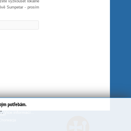
ůžete vyzkoušet lokálně
těvě Sumpetar - prosím
ským potřebám.
s".
Více informací...
ter
Chorwacja