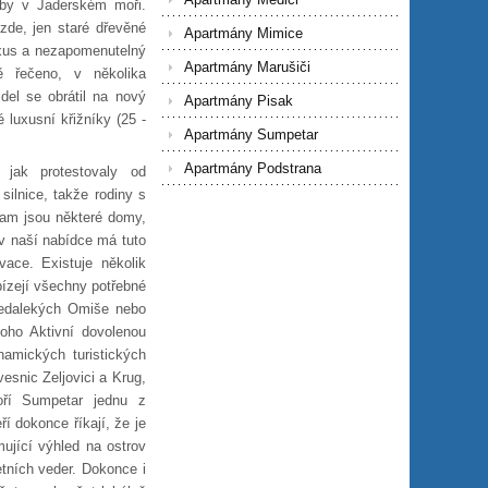
avby v Jaderském moři.
zde, jen staré dřevěné
Apartmány Mimice
uxus a nezapomenutelný
Apartmány Marušiči
 řečeno, v několika
idel se obrátil na nový
Apartmány Pisak
 luxusní křižníky (25 -
Apartmány Sumpetar
Apartmány Podstrana
jak protestovaly od
silnice, takže rodiny s
Tam jsou některé domy,
 v naší nabídce má tuto
vace. Existuje několik
bízejí všechny potřebné
nedalekých Omiše nebo
oho Aktivní dovolenou
namických turistických
esnic Zeljovici a Krug,
voří Sumpetar jednu z
ří dokonce říkají, že je
mující výhled na ostrov
etních veder. Dokonce i