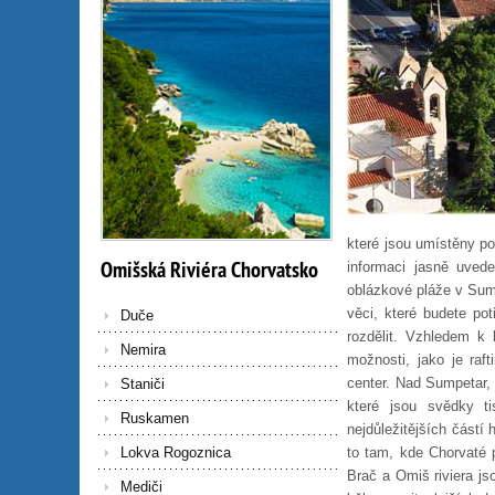
které jsou umístěny pod
Omišská
Riviéra
Chorvatsko
informaci jasně uvede
oblázkové pláže v Sump
věci, které budete p
Duče
rozdělit. Vzhledem k
Nemira
možnosti, jako je raf
center. Nad Sumpetar, p
Staniči
které jsou svědky ti
Ruskamen
nejdůležitějších částí 
Lokva Rogoznica
to tam, kde Chorvaté p
Brač a Omiš riviera js
Mediči