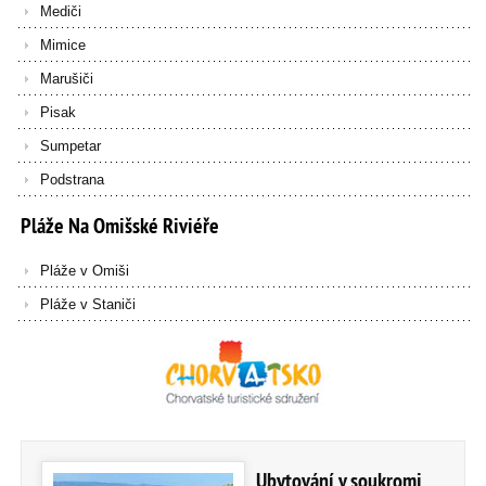
Mediči
Mimice
Marušiči
Pisak
Sumpetar
Podstrana
Pláže
Na
Omišské
Riviéře
Pláže v Omiši
Pláže v Staniči
Ubytování v soukromi