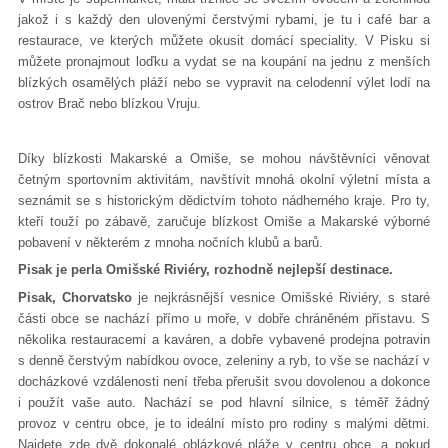
jakož i s každý den ulovenými čerstvými rybami, je tu i café bar a
restaurace, ve kterých můžete okusit domácí speciality. V Pisku si
můžete pronajmout loďku a vydat se na koupání na jednu z menších
blízkých osamělých pláží nebo se vypravit na celodenní výlet lodí na
ostrov Brač nebo blízkou Vruju.
Díky blízkosti Makarské a Omiše, se mohou návštěvníci věnovat
četným sportovním aktivitám, navštívit mnohá okolní výletní místa a
seznámit se s historickým dědictvím tohoto nádherného kraje. Pro ty,
kteří touží po zábavě, zaručuje blízkost Omiše a Makarské výborné
pobavení v některém z mnoha nočních klubů a barů.
Pisak je perla Omišské Riviéry, rozhodně nejlepší destinace.
Pisak, Chorvatsko
je nejkrásnější vesnice Omišské Riviéry, s staré
části obce se nachází přímo u moře, v dobře chráněném přístavu. S
několika restauracemi a kaváren, a dobře vybavené prodejna potravin
s denně čerstvým nabídkou ovoce, zeleniny a ryb, to vše se nachází v
docházkové vzdálenosti není třeba přerušit svou dovolenou a dokonce
i použít vaše auto. Nachází se pod hlavní silnice, s téměř žádný
provoz v centru obce, je to ideální místo pro rodiny s malými dětmi.
Najdete zde dvě dokonalé oblázkové pláže v centru obce, a pokud