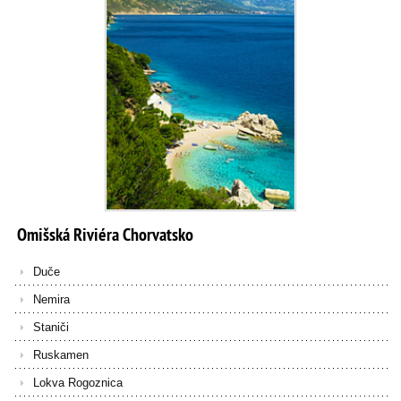
Omišská
Riviéra
Chorvatsko
Duče
Nemira
Staniči
Ruskamen
Lokva Rogoznica