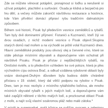
Zde se můžete věnovat potápění, pronajmout si loďku a nerušeně si
užívat potápění, plachtění a surfování. Osada je klidná a bezpečná pro
hru dětí, a večery můžete zakončit návštěvou restaurace a hostince,
kde Vám přívětiví domácí připraví rybu tradičním dalmatským
způsobem.
Během své historii, Pisak byl především vesnice zemědělců a rybářů.
Tam byly dvě dominantní příjmení: Fistanići a Kuzmanići, kteří žijí ve
dvou osadách, z nichž moderní vesnice o Pisak objevil.Skupina
starých domů nad mořem a na východě se ještě volal Kuzmanići dnes.
Hlavní zemědělské produkty jsou olivový olej a červené víno, které se
stále pěstuje místními obyvateli a doporučujeme vám ochutnat při
návštěvě Pisaku. Pisak je přístav z nejdůležitějších rybářů, na
Omišské riviéře, a to především vzhledem ke své poloze, která je přes
východním cípu ostrova Brač, a odkud vzdálena rybolovné oblasti byly
snáze dostupné.Druhým důvodem byla budova dobře chráněné
přístavu v 19. století, který dal větší podporu na rybolov v Pisak.
Dnes, tam je moc nezbylo z místního rybářského loďstva, ale mnoho
místních obyvatel rybařit s jejich malých lodí, a doporučujeme vám
také zapůjčit některé z těchto malých lodí, a prozkoumat oblast Pisak
z moře, a najít svůj vlastní soukromou pláž nebo malé zátoka.*
V místě je supermarket, malá tržnice se svěžím ovocem a zeleninou