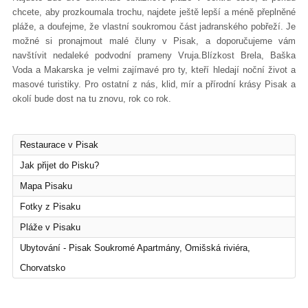
chcete, aby prozkoumala trochu, najdete ještě lepší a méně přeplněné
pláže, a doufejme, že vlastní soukromou část jadranského pobřeží. Je
možné si pronajmout malé čluny v Pisak, a doporučujeme vám
navštívit nedaleké podvodní prameny Vruja.Blízkost Brela, Baška
Voda a Makarska je velmi zajímavé pro ty, kteří hledají noční život a
masové turistiky. Pro ostatní z nás, klid, mír a přírodní krásy Pisak a
okolí bude dost na tu znovu, rok co rok.
Restaurace v Pisak
Jak přijet do Pisku?
Mapa Pisaku
Fotky z Pisaku
Pláže v Pisaku
Ubytování - Pisak Soukromé Apartmány, Omišská riviéra,
Chorvatsko