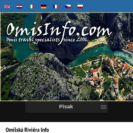
Pisak
Omišská
Riviéra
Info