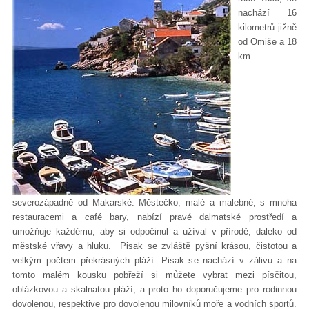
nachází 16
kilometrů jižně
od Omiše a 18
km
severozápadně od Makarské. Městečko, malé a malebné, s mnoha
restauracemi a café bary, nabízí pravé dalmatské prostředí a
umožňuje každému, aby si odpočinul a užíval v přírodě, daleko od
městské vřavy a hluku. Pisak se zvláště pyšní krásou, čistotou a
velkým počtem překrásných pláží. Pisak se nachází v zálivu a na
tomto malém kousku pobřeží si můžete vybrat mezi písčitou,
oblázkovou a skalnatou pláží, a proto ho doporučujeme pro rodinnou
dovolenou, respektive pro dovolenou milovníků moře a vodních sportů.