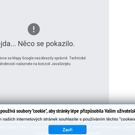
jda... Něco se pokazilo.
ránce se Mapy Google nezobrazily správně. Technické
drobnosti naleznete na konzoli JavaScriptu.
používá soubory "cookie", aby stránky lépe přizpůsobila Vašim uživatel
 naších internetových stránek souhlasíte s používáním těchto "cookie
Nas
|
Kontakt
|
Služby Zákazníkům
|
Ochrana Soukromi
|
Podminky Uzivani
|
Webmas
tia
|
Omis
|
Omis Croazia
|
Omis Kroatien
|
Omis Croatie
|
Omis Chorvatsko
|
Omis 
Zavři
Copyright 2006-2023
www.omisinfo.com