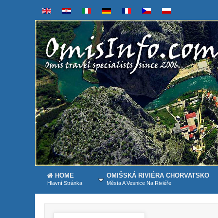
HOME
OMIŠSKÁ RIVIÉRA CHORVATSKO
Hlavní Stránka
Města A Vesnice Na Riviéře