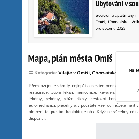
Ubytování v so
Soukromé apartmány měs
Omiš, Chorvatsko. Velk
pro sezónu 2023!
Mapa, plán města Omiš
Na t
Kategorie:
Vítejte v Omiši, Chorvatsko!
Představujeme vám ty nejlepší a nejvíce podrobný plán měs
V
restaurace, zubní lékaři, nemocnice, kaváren, rychlých obč
lékárny, pekárny, pláže, školy, cestovní kanceláře, sna
automechanici, prádelny a v podstatě vše, co můžete najít 
ale není to, prosím, kontaktujte nás. Když ne všechny názvy
dispozici.