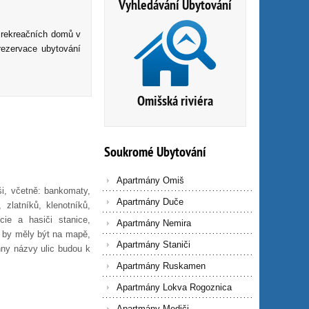
Vyhledávání Ubytování
 rekreačních domů v
rezervace ubytování
Omišská riviéra
Soukromé
Ubytování
Apartmány Omiš
ši, včetně: bankomaty,
Apartmány Duče
 zlatníků, klenotníků,
cie a hasiči stanice,
Apartmány Nemira
é by měly být na mapě,
Apartmány Staniči
hny názvy ulic budou k
Apartmány Ruskamen
Apartmány Lokva Rogoznica
Apartmány Mediči