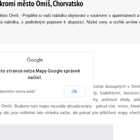
ukromi město Omiš, Chorvatsko
to Omiš - Projděte si naši nabídku ubytování v soukromí v apartmánech a
á nabídka, s podrobným popisem k dispozici. Nízké ceny a rychlé on-line 
éto stránce nelze Mapy Google správně
načíst.
ta Omiš. Na této ulic najdete většinu podniků a služeb dostupných v Omi
OK
lastníte tento web?
erstvení, hotely, kempy, parkovací zóny, obchody, kadeřnictví, řeznictví,
ck bary, kostely, řemeslníky, autobusové zastávky, poštovní úřady, poli
v Omiši. Budeme tuto mapu neustále aktualizovány - pokud víte, místo, kter
 ulic jsou viditelné tato stránka načte, ale pokud jste přiblížení mapy všec