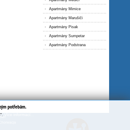
Apartmány Mimice
Apartmány Marušiči
Apartmány Pisak
Apartmány Sumpetar
Apartmány Podstrana
ským potřebám.
s".
Více informací...
ter
Chorwacja