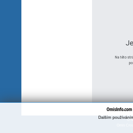
Je
Na této st
po
OmisInfo.com 
Dalším používáním
O 
Omis Croa