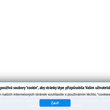
používá soubory "cookie", aby stránky lépe přizpůsobila Vašim uživatel
 naších internetových stránek souhlasíte s používáním těchto "cookie
Nas
|
Kontakt
|
Služby Zákazníkům
|
Ochrana Soukromi
|
Podminky Uzivani
|
Webmas
tia
|
Omis
|
Omis Croazia
|
Omis Kroatien
|
Omis Croatie
|
Omis Chorvatsko
|
Omis 
Zavři
Copyright 2006-2023
www.omisinfo.com