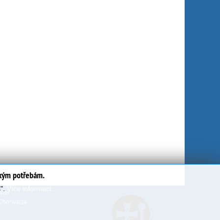
ským potřebám.
s".
Více informací...
ter
Chorwacja