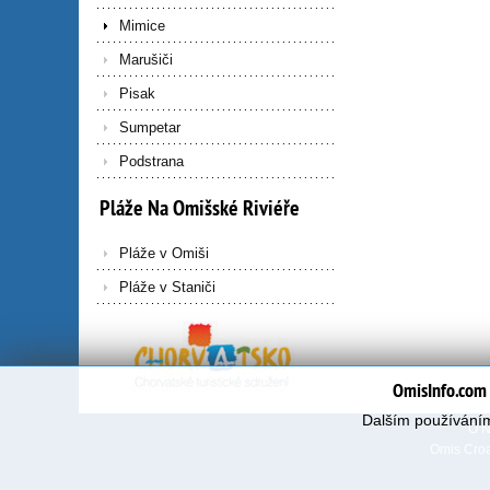
Mimice
Marušiči
Pisak
Sumpetar
Podstrana
Pláže
Na
Omišské
Riviéře
Pláže v Omiši
Pláže v Staniči
OmisInfo.com 
Dalším používáním
O 
Omis Croa