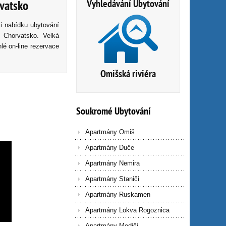
Vyhledávání Ubytování
rvatsko
i nabídku ubytování
 Chorvatsko. Velká
lé on-line rezervace
Omišská riviéra
Soukromé
Ubytování
Apartmány Omiš
Apartmány Duče
Apartmány Nemira
Apartmány Staniči
Apartmány Ruskamen
Apartmány Lokva Rogoznica
Apartmány Mediči