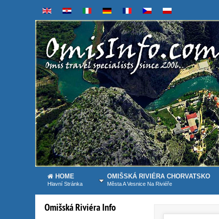
HOME
OMIŠSKÁ RIVIÉRA CHORVATSKO
Hlavní Stránka
Města A Vesnice Na Riviéře
Omišská
Riviéra
Info