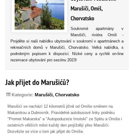
Marušiči, Omiš,
Chorvatsko
Soukromé apartmány v
Marušiči, riviéra Omiš -
Projděte si naši nabídku ubytování v soukromí v apartmánech a
rekreačních domů v Marušiči, Chorvatsko. Velká nabídka, s
podrobným popisem k dispozici. Nízké ceny a rychlé on-line
rezervace ubytování pro sezónu 2023!
Jak přijet do Marušićů?
Kategorie:
Marušiči, Chorvatsko
Marušići se nachází 12 kilometrů jižně od Omiše směrem na
Makarskou a Dubrovník. Pravidelné autobusové linky podniku
"Promet Makarska" a "Autopoduzeće Imotski" ze Splitu a Omiše i
ostatních větších měst každý den projíždějí přes Marušići.
Dozvězte se více o tom jak přijet do Omiše.