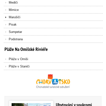
Mediči
Mimice
Marušiči
Pisak
Sumpetar
Podstrana
Pláže
Na
Omišské
Riviéře
Pláže v Omiši
Pláže v Staniči
Ubytování v soukromi