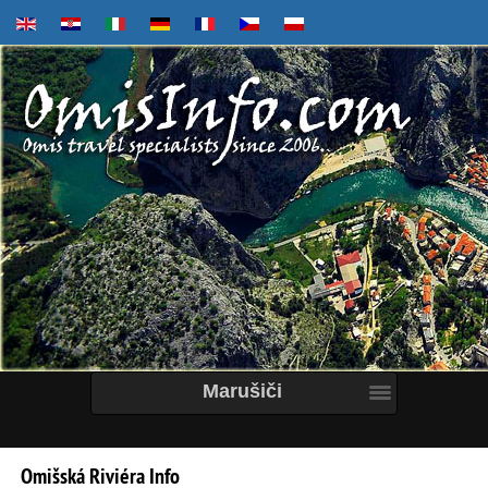
Marušiči
Omišská
Riviéra
Info