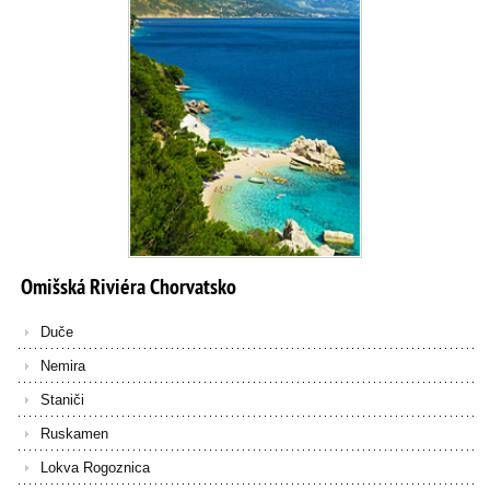
Omišská
Riviéra
Chorvatsko
Duče
Nemira
Staniči
Ruskamen
Lokva Rogoznica